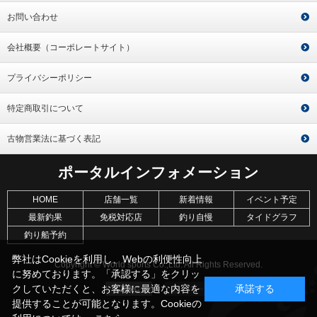
お問い合わせ
会社概要（コーポレートサイト）
プライバシーポリシー
特定商取引について
古物営業法に基づく表記
ポータルインフォメーション
HOME
店舗一覧
新着情報
イベント予定
最新釣果
免税対応店
釣り自慢
タイドグラフ
釣り船予約
弊社はCookieを利用し、Webの利便性向上
Copyright © World sports Co.,Ltd. All Rights Reserved.
に努めております。「承認する」をクリッ
クしていただくと、お客様に最適な内容を
承諾する
提供することが可能となります。Cookieの