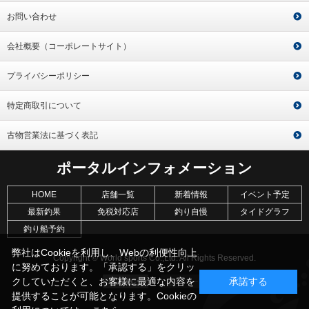
お問い合わせ
会社概要（コーポレートサイト）
プライバシーポリシー
特定商取引について
古物営業法に基づく表記
ポータルインフォメーション
HOME
店舗一覧
新着情報
イベント予定
最新釣果
免税対応店
釣り自慢
タイドグラフ
釣り船予約
弊社はCookieを利用し、Webの利便性向上
Copyright © World sports Co.,Ltd. All Rights Reserved.
に努めております。「承認する」をクリッ
クしていただくと、お客様に最適な内容を
承諾する
提供することが可能となります。Cookieの