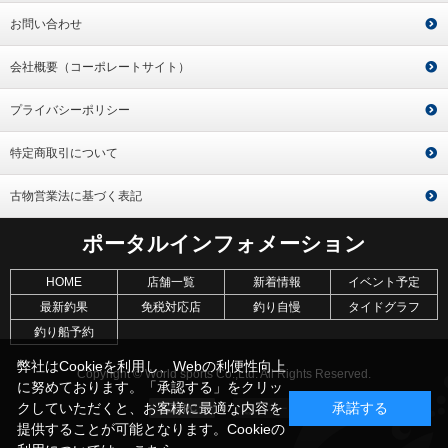
お問い合わせ
会社概要（コーポレートサイト）
プライバシーポリシー
特定商取引について
古物営業法に基づく表記
ポータルインフォメーション
HOME
店舗一覧
新着情報
イベント予定
最新釣果
免税対応店
釣り自慢
タイドグラフ
釣り船予約
弊社はCookieを利用し、Webの利便性向上
Copyright © World sports Co.,Ltd. All Rights Reserved.
に努めております。「承認する」をクリッ
クしていただくと、お客様に最適な内容を
承諾する
提供することが可能となります。Cookieの