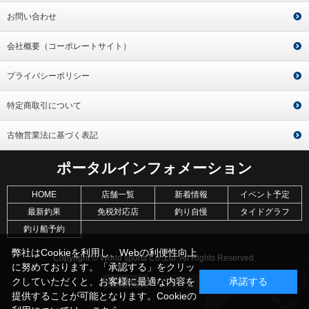
お問い合わせ
会社概要（コーポレートサイト）
プライバシーポリシー
特定商取引について
古物営業法に基づく表記
ポータルインフォメーション
HOME
店舗一覧
新着情報
イベント予定
最新釣果
免税対応店
釣り自慢
タイドグラフ
釣り船予約
弊社はCookieを利用し、Webの利便性向上
Copyright © World sports Co.,Ltd. All Rights Reserved.
に努めております。「承認する」をクリッ
クしていただくと、お客様に最適な内容を
承諾する
提供することが可能となります。Cookieの