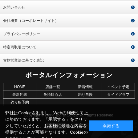
お問い合わせ
会社概要（コーポレートサイト）
プライバシーポリシー
特定商取引について
古物営業法に基づく表記
ポータルインフォメーション
HOME
店舗一覧
新着情報
イベント予定
最新釣果
免税対応店
釣り自慢
タイドグラフ
釣り船予約
弊社はCookieを利用し、Webの利便性向上
Copyright © World sports Co.,Ltd. All Rights Reserved.
に努めております。「承認する」をクリッ
クしていただくと、お客様に最適な内容を
承諾する
提供することが可能となります。Cookieの