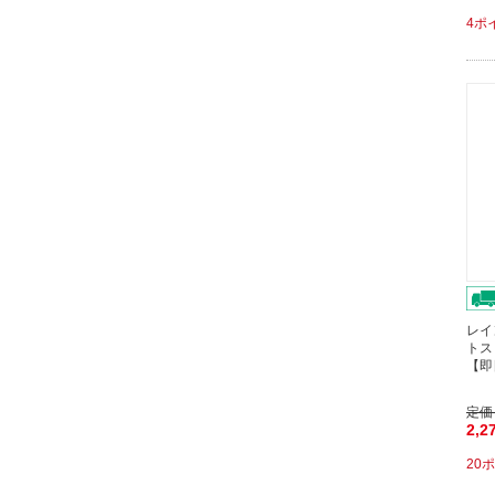
4ポ
レイ
トスリ
【即
定価
2,2
20