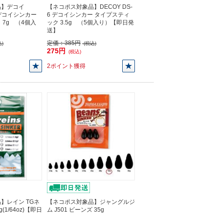
品】デコイ
【ネコポス対象品】DECOY DS-
6 デコイシンカー
6 デコイシンカー タイプスティ
 7g （4個入
ック 3.5g （5個入り）【即日発
】
送】
定価：
385円
)
(税込)
275円
(税込)
2ポイント獲得
】レイン TGネ
【ネコポス対象品】ジャングルジ
(1/64oz)【即日
ム J501 ビーンズ 35g