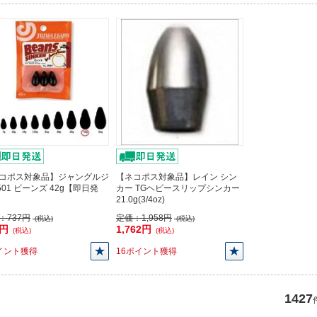
コポス対象品】ジャングルジ
【ネコポス対象品】レイン シン
J501 ビーンズ 42g【即日発
カー TGヘビースリップシンカー
21.0g(3/4oz)
：
737円
定価：
1,958円
(税込)
(税込)
3円
1,762円
(税込)
(税込)
イント獲得
16ポイント獲得
1427