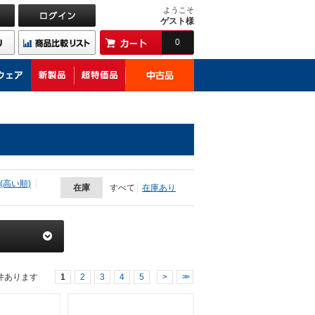
ようこそ
ゲスト様
0
(高い順)
在庫
すべて
在庫あり
件あります
1
2
3
4
5
>
>>