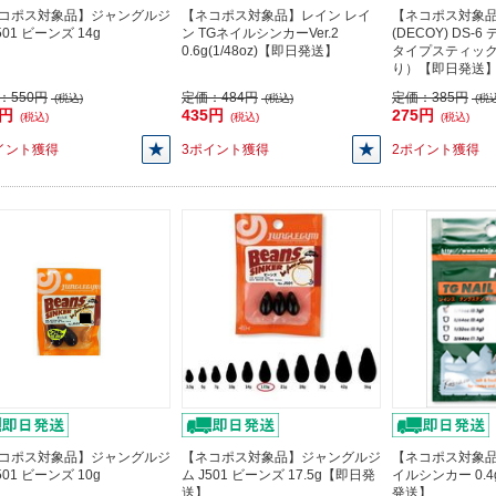
コポス対象品】ジャングルジ
【ネコポス対象品】レイン レイ
【ネコポス対象
501 ビーンズ 14g
ン TGネイルシンカーVer.2
(DECOY) DS-
0.6g(1/48oz)【即日発送】
タイプスティック
り）【即日発送
：
550円
定価：
484円
定価：
385円
(税込)
(税込)
(税込
5円
435円
275円
(税込)
(税込)
(税込)
イント獲得
3ポイント獲得
2ポイント獲得
コポス対象品】ジャングルジ
【ネコポス対象品】ジャングルジ
【ネコポス対象品
501 ビーンズ 10g
ム J501 ビーンズ 17.5g【即日発
イルシンカー 0.4g
送】
発送】