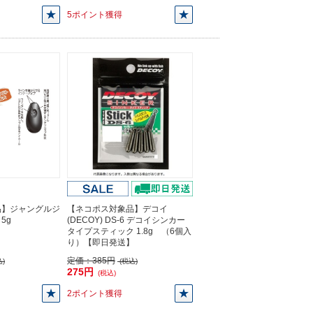
5ポイント獲得
品】ジャングルジ
【ネコポス対象品】デコイ
 5g
(DECOY) DS-6 デコイシンカー
タイプスティック 1.8g （6個入
り）【即日発送】
定価：
385円
)
(税込)
275円
(税込)
2ポイント獲得