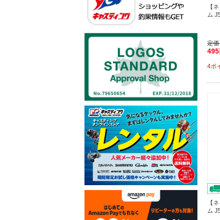
【ネ
ム J
定価
49
4ポ
【ネ
ム J