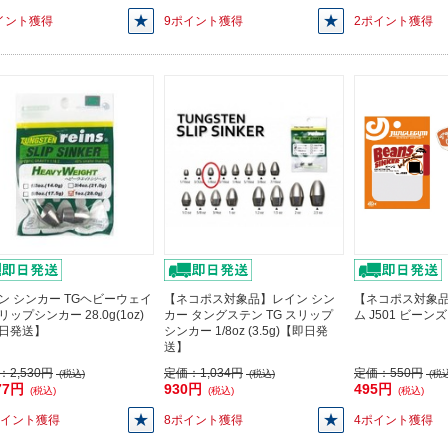
イント獲得
9ポイント獲得
2ポイント獲得
ン シンカー TGヘビーウェイ
【ネコポス対象品】レイン シン
【ネコポス対象
ップシンカー 28.0g(1oz)
カー タングステン TG スリップ
ム J501 ビーンズ
日発送】
シンカー 1/8oz (3.5g)【即日発
送】
：
2,530円
定価：
1,034円
定価：
550円
(税込)
(税込)
(税込
77円
930円
495円
(税込)
(税込)
(税込)
ポイント獲得
8ポイント獲得
4ポイント獲得