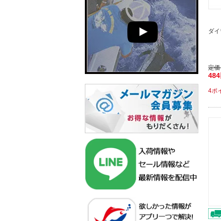
ダイ
定価
48
4ポ