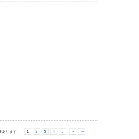
件あります
1
2
3
4
5
>
>>