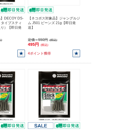
DECOY DS-
【ネコポス対象品】ジャングルジ
ー タイプスティ
ム J501 ビーンズ 21g【即日発
個入り）【即日発
送】
定価：
550円
)
(税込)
495円
(税込)
4ポイント獲得