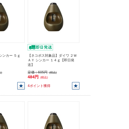
シンカー ５ｇ
【ネコポス対象品】ダイワ ２Ｗ
ＡＹ シンカー １４ｇ【即日発
送】
定価：
605円
)
(税込)
484円
(税込)
4ポイント獲得