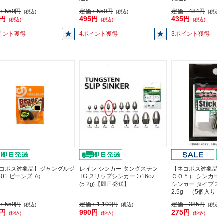
：
550円
定価：
550円
定価：
484円
(税込)
(税込)
(税込
5円
495円
435円
(税込)
(税込)
(税込)
イント獲得
4ポイント獲得
3ポイント獲得
コポス対象品】ジャングルジ
レイン シンカー タングステン
【ネコポス対象
501 ビーンズ 7g
TG スリップシンカー 3/16oz
ＣＯＹ） シンカー 
(5.2g)【即日発送】
シンカー タイプ
2.5g （5個入
：
550円
定価：
1,100円
定価：
385円
(税込)
(税込)
(税込
5円
990円
275円
(税込)
(税込)
(税込)