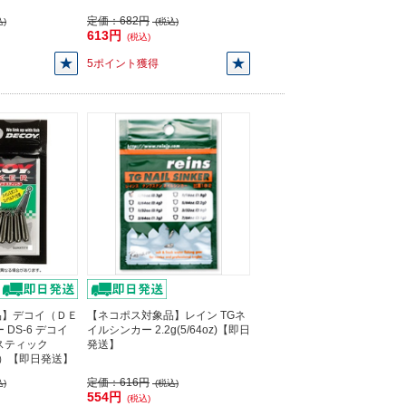
定価：
682円
)
(税込)
613円
(税込)
5ポイント獲得
品】デコイ（ＤＥ
【ネコポス対象品】レイン TGネ
DS-6 デコイ
イルシンカー 2.2g(5/64oz)【即日
スティック
発送】
り）【即日発送】
定価：
616円
)
(税込)
554円
(税込)