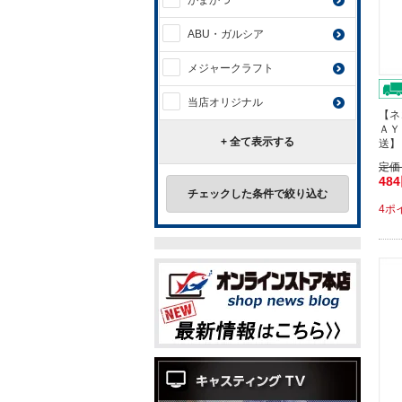
がまかつ
ABU・ガルシア
メジャークラフト
当店オリジナル
【ネ
ＡＹ
+ 全て表示する
送】
定価
48
チェックした条件で絞り込む
4ポ