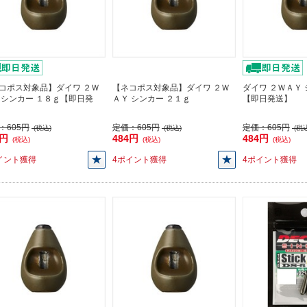
コポス対象品】ダイワ ２Ｗ
【ネコポス対象品】ダイワ ２Ｗ
ダイワ ２ＷＡＹ 
 シンカー １８ｇ【即日発
ＡＹ シンカー ２１ｇ
【即日発送】
：
605円
定価：
605円
定価：
605円
(税込)
(税込)
(税込
4円
484円
484円
(税込)
(税込)
(税込)
イント獲得
4ポイント獲得
4ポイント獲得