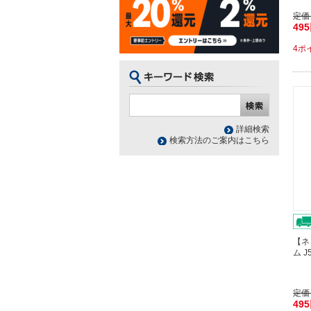
定価
49
4ポ
詳細検索
検索方法のご案内はこちら
【ネ
ム J
定価
49