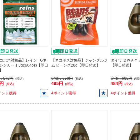
コポス対象品】レイン TGネ
【ネコポス対象品】ジャングルジ
ダイワ ２ＷＡＹ 
ンカー 1.3g(3/64oz)【即日
ム ビーンズ28g【即日発送】
【即日発送】
】
：
572円
定価：
550円
定価：
605円
(税込)
(税込)
(税込
4円
495円
484円
(税込)
(税込)
(税込)
イント獲得
4ポイント獲得
4ポイント獲得