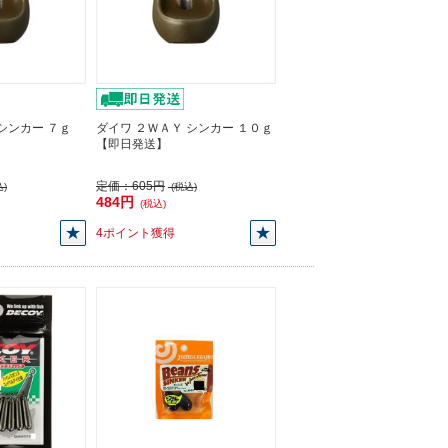
シンカー ７ｇ
ダイワ ２ＷＡＹ シンカー １０ｇ
【即日発送】
定価：
605円
)
(税込)
484円
(税込)
4ポイント獲得