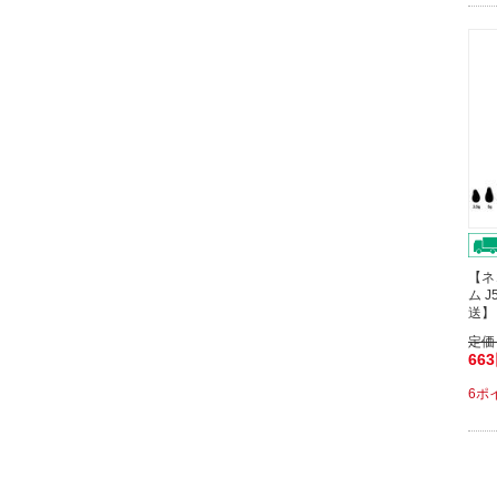
【ネ
ム 
送】
定価
66
6ポ