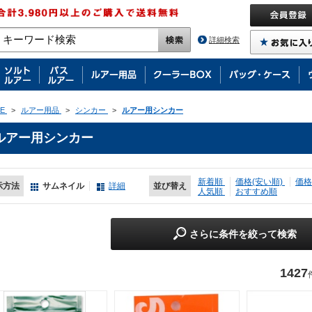
詳細検索
E
>
ルアー用品
>
シンカー
>
ルアー用シンカー
ルアー用シンカー
新着順
価格(安い順)
価格
示方法
サムネイル
詳細
並び替え
人気順
おすすめ順
さらに条件を絞って検索
1427