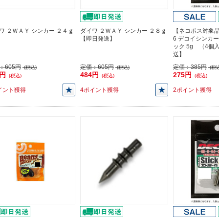
ワ ２ＷＡＹ シンカー ２４ｇ
ダイワ ２ＷＡＹ シンカー ２８ｇ
【ネコポス対象品】
【即日発送】
6 デコイシンカ
ック 5g （4
送】
：
605円
定価：
605円
定価：
385円
(税込)
(税込)
(税込
4円
484円
275円
(税込)
(税込)
(税込)
イント獲得
4ポイント獲得
2ポイント獲得