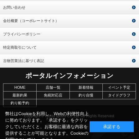
お問い合わせ
会社概要（コーポレートサイト）
プライバシーポリシー
特定商取引について
古物営業法に基づく表記
ポータルインフォメーション
HOME
店舗一覧
新着情報
イベント予定
最新釣果
免税対応店
釣り自慢
タイドグラフ
釣り船予約
弊社はCookieを利用し、Webの利便性向上
Copyright © World sports Co.,Ltd. All Rights Reserved.
に努めております。「承認する」をクリッ
クしていただくと、お客様に最適な内容を
承諾する
提供することが可能となります。Cookieの