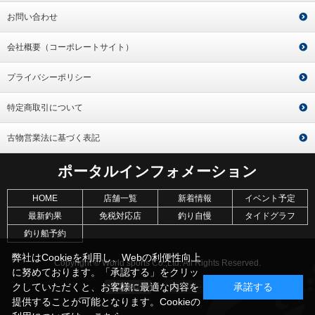
お問い合わせ
会社概要（コーポレートサイト）
プライバシーポリシー
特定商取引について
古物営業法に基づく表記
ポータルインフォメーション
HOME
店舗一覧
新着情報
イベント予定
最新釣果
免税対応店
釣り自慢
タイドグラフ
釣り船予約
弊社はCookieを利用し、Webの利便性向上
Copyright © World sports Co.,Ltd. All Rights Reserved.
に努めております。「承認する」をクリッ
クしていただくと、お客様に最適な内容を
承諾する
提供することが可能となります。Cookieの