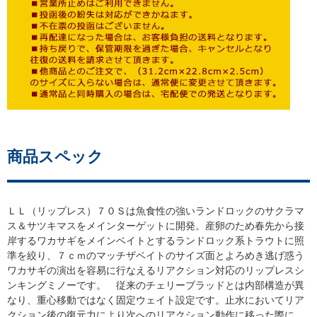
商品スペック
ＬＬ（リップレス）７０Ｓは魚食性の強いランドロックのサクラマ
ス＆サツキマスをメインターゲットに開発。産卵のため春先から接
岸するワカサギをメインベイトとするランドロック系トラウトに照
準を絞り、７ｃｍのマッチザベイトのサイズ面とよろめき逃げ惑う
ワカサギの演出を容易に行なえるリアクション対応のリップレスシ
ンキングミノーです。 従来のチェリーブラッドとは内部構造が異
なり、重心移動ではなく固定ウェイト設定です。止水においてリア
クション後の復元力により次へのリアクション動作に移った際に、