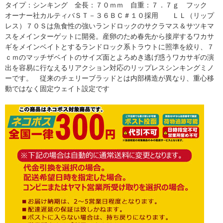
タイプ：シンキング 全長：７０ｍｍ 自重：７．７ｇ フック
オーナー社カルティバＳＴ－３６ＢＣ＃１０採用 ＬＬ（リップ
レス）７０Ｓは魚食性の強いランドロックのサクラマス＆サツキマ
スをメインターゲットに開発。産卵のため春先から接岸するワカサ
ギをメインベイトとするランドロック系トラウトに照準を絞り、７
ｃｍのマッチザベイトのサイズ面とよろめき逃げ惑うワカサギの演
出を容易に行なえるリアクション対応のリップレスシンキングミノ
ーです。 従来のチェリーブラッドとは内部構造が異なり、重心移
動ではなく固定ウェイト設定です