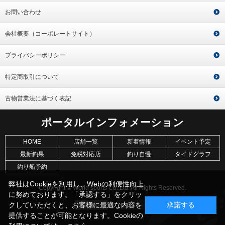
お問い合わせ
会社概要（コーポレートサイト）
プライバシーポリシー
特定商取引について
古物営業法に基づく表記
ポータルインフォメーション
HOME
店舗一覧
新着情報
イベント予定
最新釣果
免税対応店
釣り自慢
タイドグラフ
釣り船予約
弊社はCookieを利用し、Webの利便性向上
Copyright © World sports Co.,Ltd. All Rights Reserved.
に努めております。「承認する」をクリッ
クしていただくと、お客様に最適な内容を
承諾する
提供することが可能となります。Cookieの