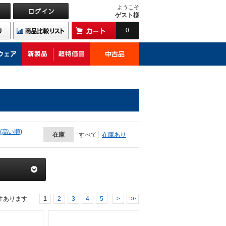
ようこそ
ゲスト様
0
(高い順)
在庫
すべて
在庫あり
件あります
1
2
3
4
5
>
>>