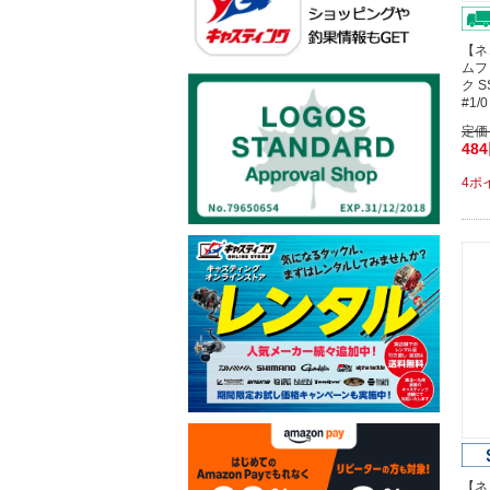
【ネ
ムフ
ク 
#1
定価
48
4ポ
【ネ