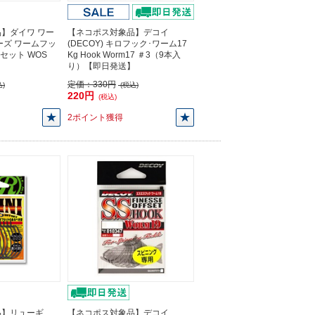
】ダイワ ワー
【ネコポス対象品】デコイ
ーズ ワームフッ
(DECOY) キロフック･ワーム17
フセット WOS
Kg Hook Worm17 ＃3（9本入
り）【即日発送】
定価：
330円
)
(税込)
220円
(税込)
2ポイント獲得
品】リューギ
【ネコポス対象品】デコイ