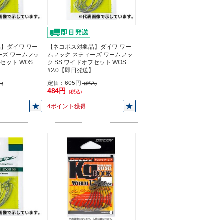
】ダイワ ワー
【ネコポス対象品】ダイワ ワー
ーズ ワームフッ
ムフック スティーズ ワームフッ
フセット WOS
ク SS ワイドオフセット WOS
】
#2/0【即日発送】
定価：
605円
)
(税込)
484円
(税込)
4ポイント獲得