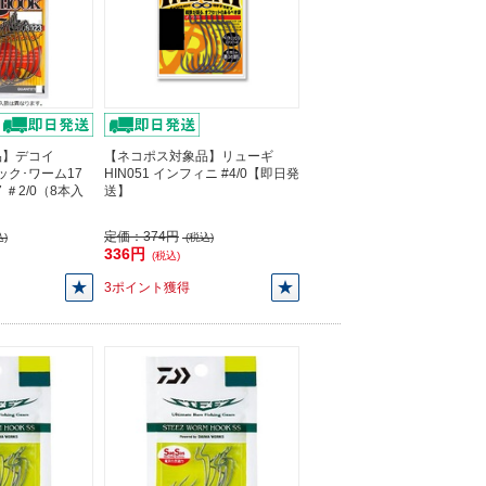
品】デコイ
【ネコポス対象品】リューギ
フック･ワーム17
HIN051 インフィニ #4/0【即日発
17 ＃2/0（8本入
送】
】
定価：
374円
)
(税込)
336円
(税込)
3ポイント獲得