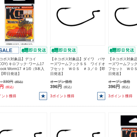
コポス対象品】デコイ
【ネコポス対象品】ダイワ バサ
【ネコポス対象
ECOY) キロフック･ワーム17
ーズワームフックＳＳ ワイドオ
ーズワームフッ
Hook Worm17 ＃1/0（9本入
フセット ＷＯＳ ＃３／０【即
フセット ＷＯ
【即日発送】
日発送】
日発送】
：
330円
オープン価格
オープン価格
(税込)
0円
396円
396円
(税込)
(税込)
(税込)
イント獲得
3ポイント獲得
3ポイント獲得