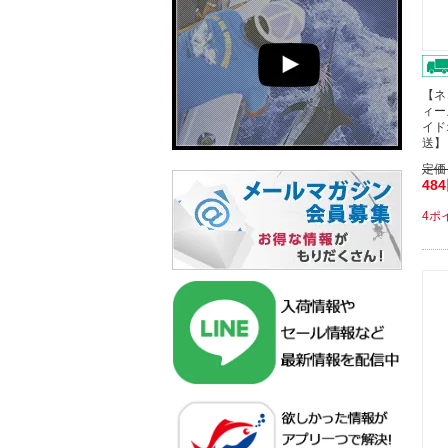
【ネ
ィー
イド
送】
定価
48
4ポ