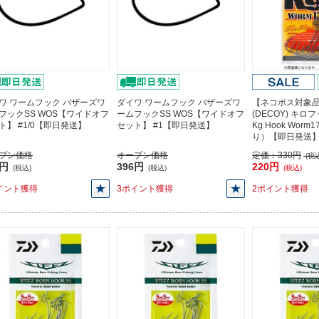
ワ ワームフック バザーズワ
ダイワ ワームフック バザーズワ
【ネコポス対象
フックSS WOS【ワイドオフ
ームフックSS WOS【ワイドオフ
(DECOY) キロ
ト】 #1/0【即日発送】
セット】 #1【即日発送】
Kg Hook Worm
り）【即日発送
プン価格
オープン価格
定価：
330円
(税込
6円
396円
220円
(税込)
(税込)
(税込)
イント獲得
3ポイント獲得
2ポイント獲得