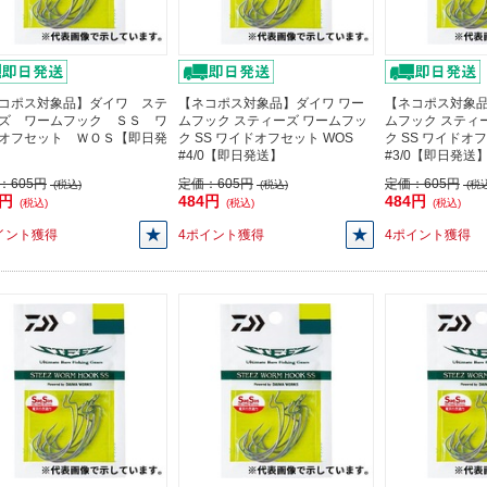
コポス対象品】ダイワ ステ
【ネコポス対象品】ダイワ ワー
【ネコポス対象品
ズ ワームフック ＳＳ ワ
ムフック スティーズ ワームフッ
ムフック スティ
オフセット ＷＯＳ【即日発
ク SS ワイドオフセット WOS
ク SS ワイドオ
#4/0【即日発送】
#3/0【即日発送
：
605円
定価：
605円
定価：
605円
(税込)
(税込)
(税込
4円
484円
484円
(税込)
(税込)
(税込)
イント獲得
4ポイント獲得
4ポイント獲得