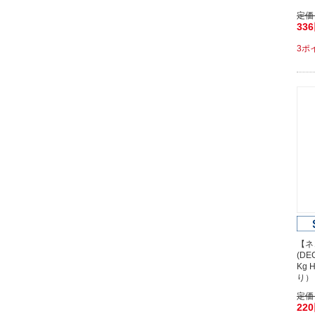
定価
33
3ポ
【ネ
(D
Kg 
り）
定価
22