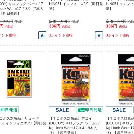
ECOY) キロフック･ワーム17
HIN051 インフィニ #2/0【即日発
HIN051 インフ
Hook Worm17 ＃3/0（7本入
送】
送】
【即日発送】
：
330円
定価：
374円
定価：
374円
(税込)
(税込)
(税込
0円
336円
336円
(税込)
(税込)
(税込)
イント獲得
3ポイント獲得
3ポイント獲得
コポス対象品】リューギ
【ネコポス対象品】デコイ
【ネコポス対象
051 インフィニ #3/0【即日発
(DECOY) キロフック･ワーム17
(DECOY) キロ
Kg Hook Worm17 ＃4（9本入
Kg Hook Worm
り）【即日発送】
り）【即日発送