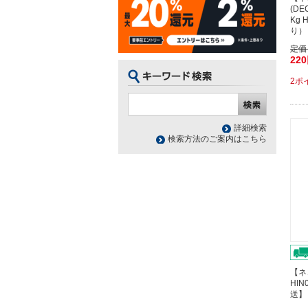
(D
Kg 
り）
定価
22
2ポ
詳細検索
検索方法のご案内はこちら
【ネ
HIN
送】