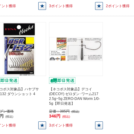
イント獲得
3ポイント獲得
2ポイント獲得
コポス対象品】ハヤブサ
【ネコポス対象品】デコイ
R132 ダウンショット 4
(DECOY) ゼロダン･ワーム217
2.5g~5g ZERO-DAN Worm 1/0-
5g【即日発送】
プン価格
定価：
385円
(税込)
9円
346円
(税込)
(税込)
イント獲得
3ポイント獲得