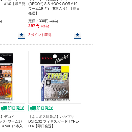
ィニ #1/0【即日発
(DECOY) S.S.HOOK WORM19
ワーム19 ＃3（9本入り）【即日
発送】
定価：
330円
)
(税込)
297円
(税込)
2ポイント獲得
品】デコイ
【ネコポス対象品】ハヤブサ
フック･ワーム17
DSR132 フィネスガード TYPE-
17 ＃5/0（5本入
D 4【即日発送】
】