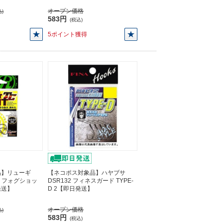
オープン価格
)
583円
(税込)
5ポイント獲得
品】リューギ
【ネコポス対象品】ハヤブサ
036 フォグショッ
DSR132 フィネスガード TYPE-
発送】
D 2【即日発送】
オープン価格
)
583円
(税込)