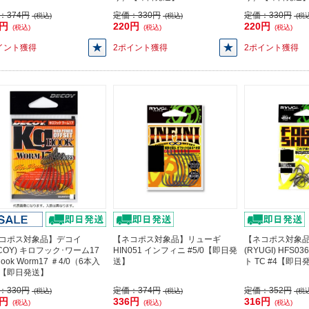
：
374円
定価：
330円
定価：
330円
(税込)
(税込)
(税込
6円
220円
220円
(税込)
(税込)
(税込)
イント獲得
2ポイント獲得
2ポイント獲得
コポス対象品】デコイ
【ネコポス対象品】リューギ
【ネコポス対象
ECOY) キロフック･ワーム17
HIN051 インフィニ #5/0【即日発
(RYUGI) HFS
Hook Worm17 ＃4/0（6本入
送】
ト TC #4【即日
【即日発送】
：
330円
定価：
374円
定価：
352円
(税込)
(税込)
(税込
0円
336円
316円
(税込)
(税込)
(税込)