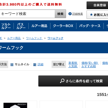
詳細検索
E
>
ルアー用品
>
ワームフック
>
ワームフック
ワームフック
新着順
価格(安い順)
価格
示方法
サムネイル
詳細
並び替え
人気順
おすすめ順
さらに条件を絞って検索
1551