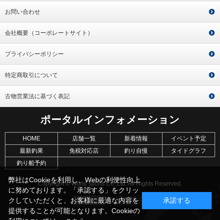
お問い合わせ
会社概要（コーポレートサイト）
プライバシーポリシー
特定商取引について
古物営業法に基づく表記
ポータルインフォメーション
HOME
店舗一覧
新着情報
イベント予定
最新釣果
免税対応店
釣り自慢
タイドグラフ
釣り船予約
弊社はCookieを利用し、Webの利便性向上
Copyright © World sports Co.,Ltd. All Rights Reserved.
に努めております。「承認する」をクリッ
クしていただくと、お客様に最適な内容を
承諾する
提供することが可能となります。Cookieの