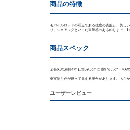
商品の特徴
モバイルロッドの弱点である強度の克服と、美しい
り、ショアジグといった重量感のある釣りまで、1
商品スペック
全長6.8ft 継数4本 仕舞59.5cm 自重97g ルアーMA
※実物と色が違って見える場合があります。あらか
ユーザーレビュー