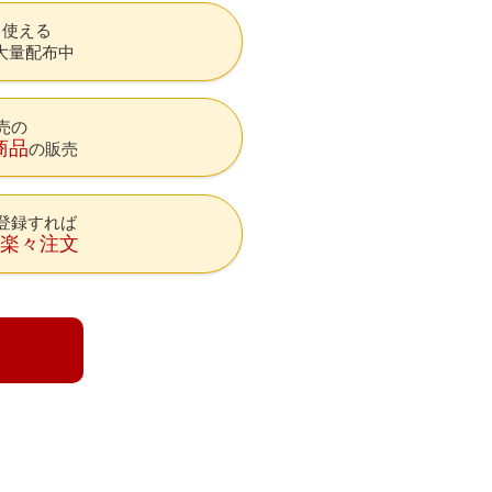
も使える
大量配布中
売の
商品
の販売
登録すれば
降楽々注文