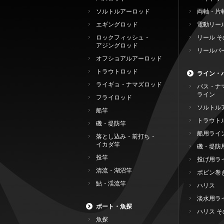
ソルトルアーロッド
両軸・片
エギングロッド
電動リー
ロックフィッシュ・
リール そ
アジングロッド
リールパ
オフショアルアーロッド
トラウトロッド
ライン・
ライギョ・ナマズロッド
バス・ナ
ライン
フライロッド
ソルトル
船竿
トラウト
磯・堤防竿
船用ライ
落とし込み・前打ち・
イカダ竿
磯・堤防
投竿
投げ用ラ
清流・湖沼竿
ボビン巻
鮎・渓流竿
ハリス
淡水用ラ
ボート・魚探
ハリス そ
魚探