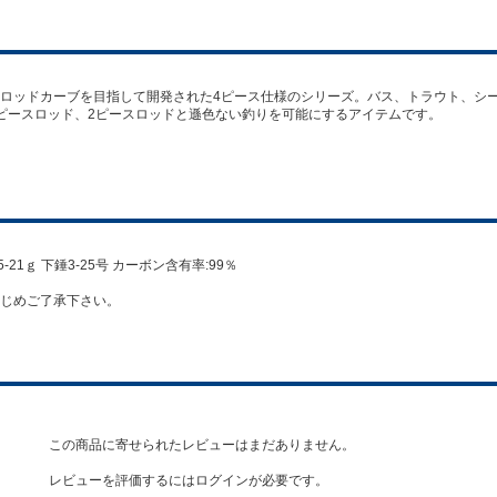
ロッドカーブを目指して開発された4ピース仕様のシリーズ。バス、トラウト、シ
ピースロッド、2ピースロッドと遜色ない釣りを可能にするアイテムです。
X5-21ｇ 下錘3-25号 カーボン含有率:99％
じめご了承下さい。
この商品に寄せられたレビューはまだありません。
レビューを評価するには
ログイン
が必要です。