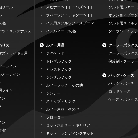
軸リール
スピナーベイト・バズベイト
ソルト用ルアー 
ル
ラバージグ・チャターベイト
オフショアプラグ
の他
バス用メタルジグ・スプーン
ソルト用メタルジ
ーツ・メンテナンス
バスルアー その他
タイラバ・インチ
ハリス
ルアー用品
クーラーボックス
マズ・ライギョ用
ジグヘッド
クーラーボックス
トレブルフック
保冷剤・クーラー
アーライン
アシストフック
ルアーライン
バッグ・ケース
シングルフック
ン
バッグ・ポーチ
ルアーフック その他
用ライン
ロッドケース
シンカー
イン
ケース・ボックス
スナップ・リング
き
ルアー用品 その他
フローター
イン
ロッドホルダー・キャリア
の他
ネット・ランディングネット