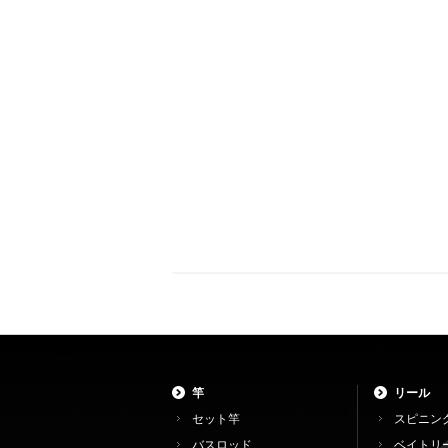
竿
リール
セット竿
スピニン
バスロッド
ベイトリ