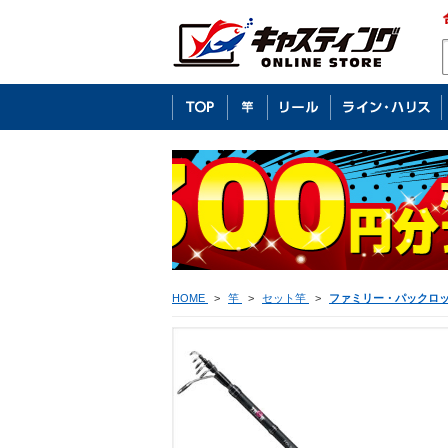
HOME
>
竿
>
セット竿
>
ファミリー・パックロ