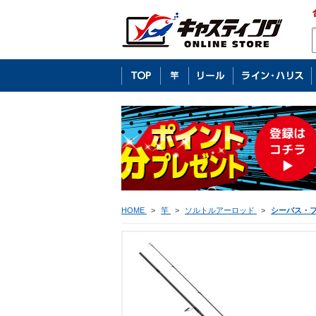
HOME
>
竿
>
ソルトルアーロッド
>
シーバス・