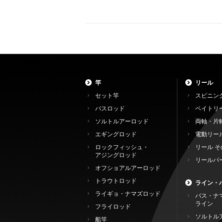
竿
リール
セット竿
スピニン
バスロッド
ベイトリ
ソルトルアーロッド
両軸・片
エギングロッド
電動リー
ロックフィッシュ・
リール そ
アジングロッド
リールパ
オフショアルアーロッド
トラウトロッド
ライン・
ライギョ・ナマズロッド
バス・ナ
ライン
フライロッド
ソルトル
船竿