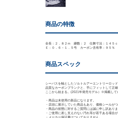
商品の特徴
全長：２．８２ｍ 継数：２ 仕舞寸法：１４５ｃ
Ｅ：０．６－１．５号 カーボン含有率：９５％ 【21n
商品スペック
シーバスを軸としたソルトルアーエントリーロッド
品質なカーボンブランクと、手にフィットして正確
ここから始まる。(2021年発売モデル）※掲載
・商品は未使用の新品になります。
・店頭に展示していた商品もあり、価格シールがつ
・商品の状態に対するご質問には誠に申し訳ありま
・ご使用に差し支えのない汚れ等が若干ある場合が
・メーカー保証書はついておりません。