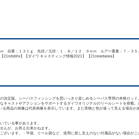
ｍ 自重：１３１ｇ 先径／元径：１．８／１２．９ｍｍ ルアー重量：７－３５
dsbhx】【ダイワ キャスティング情報2021】 【21newdaiwa】
の決定版。シーバスフィッシングを思いっきり楽しめるシーバス専用の本格ロッド
なキャストやアクションをサポートするダイワオリジナルのリールシートを搭載。
している商品の画像は代表画像を表示しています。また実物と色が違って見える場合が
いている事があります。
せんが、お答え出来かねます。
ございます。・竿袋、リール袋など、使用に差し支えのない付属品がない場合がご