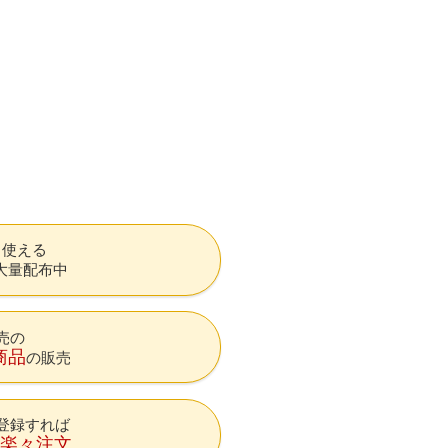
も使える
大量配布中
売の
商品
の販売
登録すれば
降楽々注文