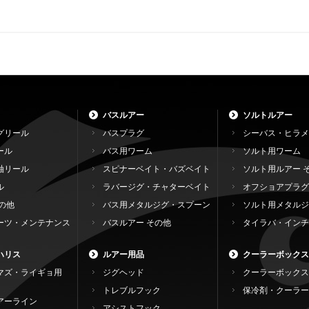
バスルアー
ソルトルアー
グリール
バスプラグ
シーバス・ヒラメ
ール
バス用ワーム
ソルト用ワーム
軸リール
スピナーベイト・バズベイト
ソルト用ルアー 
ル
ラバージグ・チャターベイト
オフショアプラグ
の他
バス用メタルジグ・スプーン
ソルト用メタルジ
ーツ・メンテナンス
バスルアー その他
タイラバ・インチ
ハリス
ルアー用品
クーラーボックス
マズ・ライギョ用
ジグヘッド
クーラーボックス
トレブルフック
保冷剤・クーラー
アーライン
アシストフック