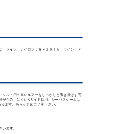
ｇ ライン ナイロン：８－１６ｌｂ ライン Ｐ
。ソルト用の重いルアーをしっかりと弾き飛ばす高
糸がらみしにくいKガイド採用。シーバスゲームは
あります。あらかじめご了承下さい。
ざいます。