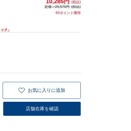
10,285円
(税込)
定価：
20,570円
(税込)
93ポイント獲得
リック」
お気に入りに追加
店舗在庫を確認