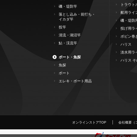
トラウト
磯・堤防竿
船用ライ
落とし込み・前打ち・
イカダ竿
磯・堤防
投竿
投げ用ラ
清流・湖沼竿
ボビン巻
鮎・渓流竿
ハリス
淡水用ラ
ボート・魚探
ハリス そ
魚探
ボート
エレキ・ボート用品
オンラインストアTOP
会社概要（