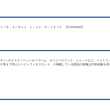
／８－３／８ｏｚ Ｌｉｎｅ：６－１４ｌｂ 【21ennewr】
ンショット、4インチクラスノーシンカーワーム、タイニークランク、シャッドなど、ベイ
チ率まで考えたベイトフィネスロッド。※掲載している商品の画像は代表画像を表