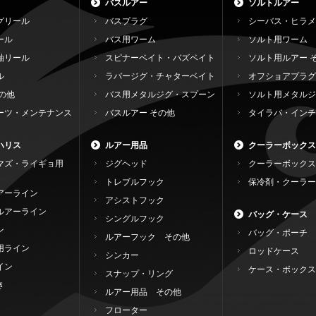
バスルアー
ソルトルアー
グリール
バスプラグ
シーバス・ヒラメ
ール
バス用ワーム
ソルト用ワーム
軸リール
スピナーベイト・バズベイト
ソルト用ルアー 
ル
ラバージグ・チャターベイト
オフショアプラグ
の他
バス用メタルジグ・スプーン
ソルト用メタルジ
ーツ・メンテナンス
バスルアー その他
タイラバ・インチ
ハリス
ルアー用品
クーラーボックス
マズ・ライギョ用
ジグヘッド
クーラーボックス
トレブルフック
保冷剤・クーラー
アーライン
アシストフック
ルアーライン
バッグ・ケース
シングルフック
ン
バッグ・ポーチ
ルアーフック その他
用ライン
ロッドケース
シンカー
イン
ケース・ボックス
スナップ・リング
き
ルアー用品 その他
フローター