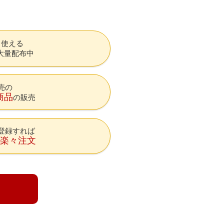
も使える
大量配布中
売の
商品
の販売
登録すれば
降楽々注文