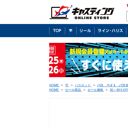
HOME
>
竿
>
バスロッド
>
バス ベイト バス
HOME
>
セール商品
>
セール価格
>
30～49％OF