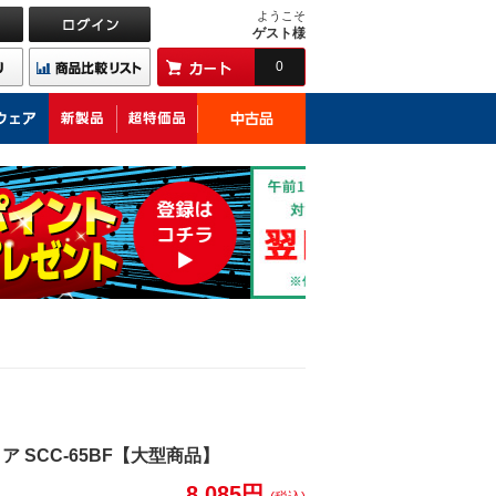
ようこそ
ゲスト様
0
 SCC-65BF【大型商品】
8,085円