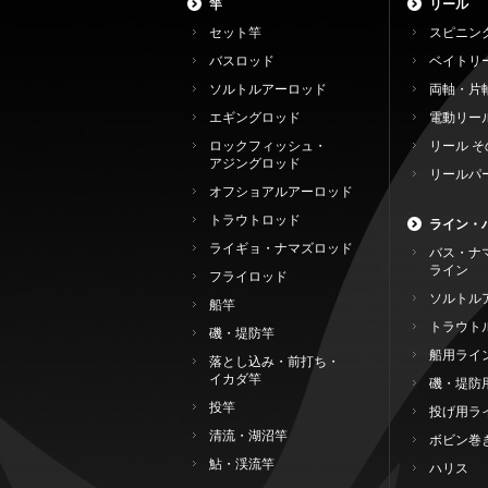
竿
リール
セット竿
スピニン
バスロッド
ベイトリ
ソルトルアーロッド
両軸・片
エギングロッド
電動リー
ロックフィッシュ・
リール そ
アジングロッド
リールパ
オフショアルアーロッド
トラウトロッド
ライン・
ライギョ・ナマズロッド
バス・ナ
ライン
フライロッド
ソルトル
船竿
トラウト
磯・堤防竿
船用ライ
落とし込み・前打ち・
イカダ竿
磯・堤防
投竿
投げ用ラ
清流・湖沼竿
ボビン巻
鮎・渓流竿
ハリス