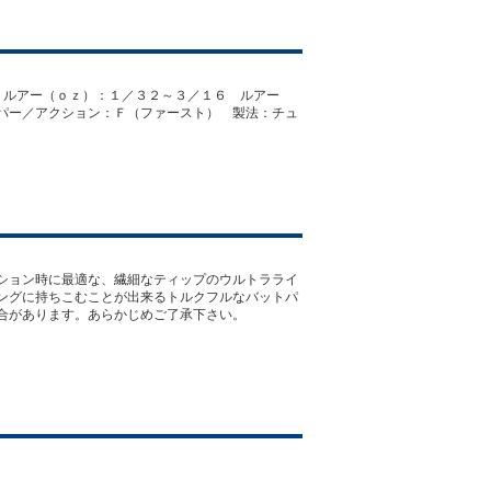
 ルアー（ｏｚ）：１／３２～３／１６ ルアー
パー／アクション：Ｆ（ファースト） 製法：チュ
ション時に最適な、繊細なティップのウルトラライ
ングに持ちこむことが出来るトルクフルなバットパ
合があります。あらかじめご了承下さい。