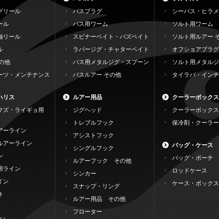
グリール
バスプラグ
シーバス・ヒラメ
ール
バス用ワーム
ソルト用ワーム
軸リール
スピナーベイト・バズベイト
ソルト用ルアー 
ル
ラバージグ・チャターベイト
オフショアプラグ
の他
バス用メタルジグ・スプーン
ソルト用メタルジ
ーツ・メンテナンス
バスルアー その他
タイラバ・インチ
ハリス
ルアー用品
クーラーボックス
マズ・ライギョ用
ジグヘッド
クーラーボックス
トレブルフック
保冷剤・クーラー
アーライン
アシストフック
ルアーライン
バッグ・ケース
シングルフック
ン
バッグ・ポーチ
ルアーフック その他
用ライン
ロッドケース
シンカー
イン
ケース・ボックス
スナップ・リング
き
ルアー用品 その他
フローター