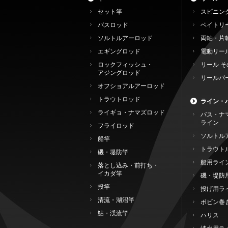
セット竿
スピニン
バスロッド
ベイトリ
ソルトルアーロッド
両軸・片
エギングロッド
電動リー
ロックフィッシュ・
リール そ
アジングロッド
リールパ
オフショアルアーロッド
トラウトロッド
ライン・
ライギョ・ナマズロッド
バス・ナ
ライン
フライロッド
ソルトル
船竿
トラウト
磯・堤防竿
船用ライ
落とし込み・前打ち・
イカダ竿
磯・堤防
投竿
投げ用ラ
清流・湖沼竿
ボビン巻
鮎・渓流竿
ハリス