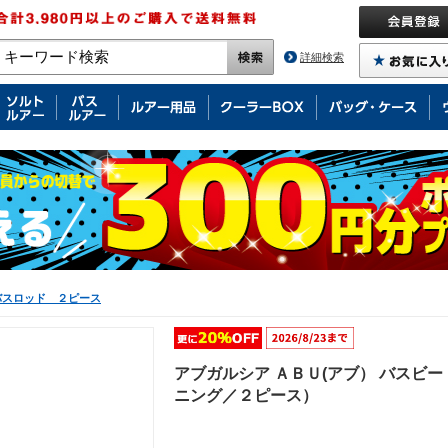
詳細検索
バスロッド ２ピース
アブガルシア ＡＢＵ(アブ） バスビー
ニング／２ピース）