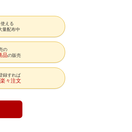
も使える
大量配布中
売の
商品
の販売
登録すれば
降楽々注文