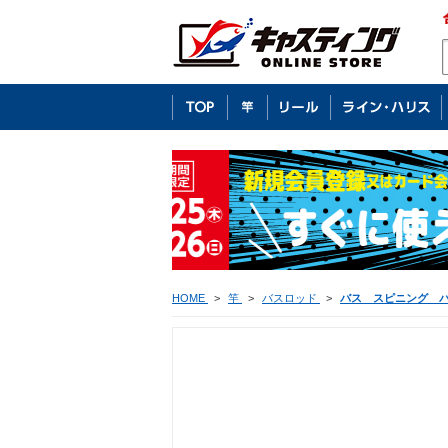
HOME
>
竿
>
バスロッド
>
バス スピニング 