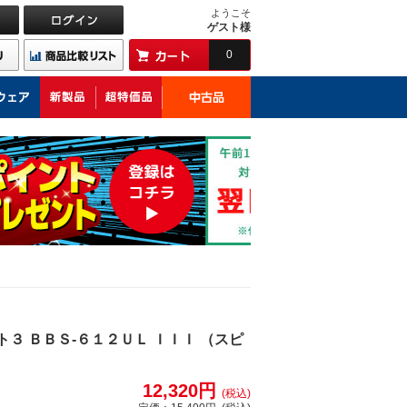
ようこそ
ゲスト様
0
ト３ ＢＢＳ-６１２ＵＬ ＩＩＩ （スピ
12,320円
(税込)