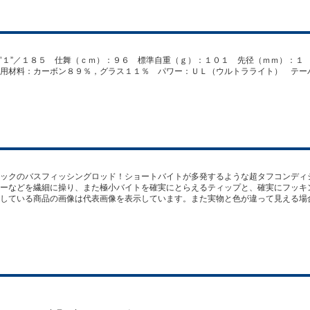
’１”／１８５ 仕舞（ｃｍ）：９６ 標準自重（ｇ）：１０１ 先径（ｍｍ）：１
用材料：カーボン８９％，グラス１１％ パワー：ＵＬ（ウルトラライト） テー
ックのバスフィッシングロッド！ショートバイトが多発するような超タフコンディ
ーなどを繊細に操り、また極小バイトを確実にとらえるティップと、確実にフッキ
している商品の画像は代表画像を表示しています。また実物と色が違って見える場