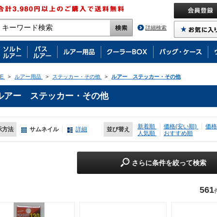
詳細検索
E
>
ルアー用品
>
ステッカー・その他
>
ルアー ステッカー・その他
ルアー ステッカー・その他
新着順
価格(安い順)
価格
示方法
サムネイル
詳細
並び替え
人気順
おすすめ順
さらに条件を絞って検索
561