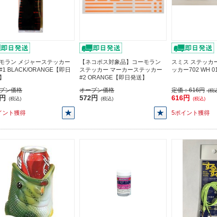
モラン メジャーステッカー
【ネコポス対象品】コーモラン
スミス ステッカ
 #1 BLACK/ORANGE【即日
ステッカー マーカーステッカー
ッカー702 WH 
】
#2 ORANGE【即日発送】
プン価格
オープン価格
定価：
616円
(税込
0円
572円
616円
(税込)
(税込)
(税込)
イント獲得
5ポイント獲得