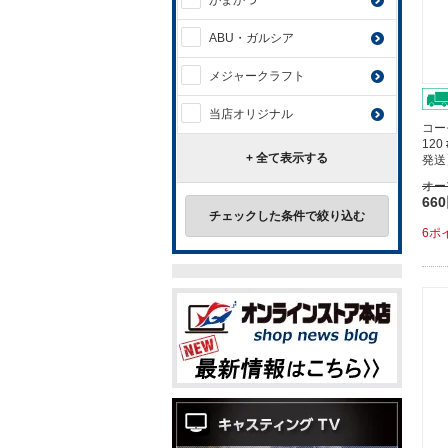
がまかつ
ABU・ガルシア
メジャークラフト
当店オリジナル
コー
120
+ 全て表示する
発送
オー
66
チェックした条件で絞り込む
6ポ