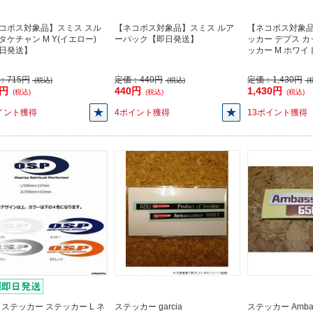
コポス対象品】スミス スル
【ネコポス対象品】スミス ルア
【ネコポス対象品
タケチャン M Y(イエロー)
ーパック【即日発送】
ッカー デプス 
日発送】
ッカー M ホワ
：
715円
定価：
440円
定価：
1,430円
(税込)
(税込)
(
5円
440円
1,430円
(税込)
(税込)
(税込)
イント獲得
4ポイント獲得
13ポイント獲得
P ステッカー ステッカー L ネ
ステッカー garcia
ステッカー Ambas