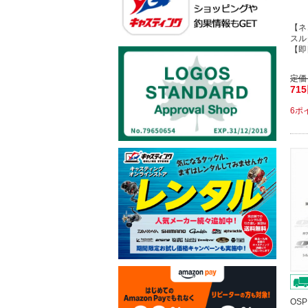
【ネ
スル
【即
定価
71
6ポ
OS