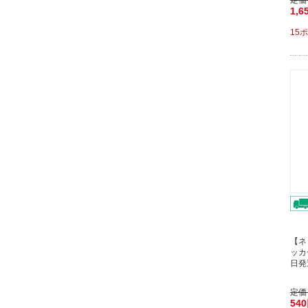
定価
1,6
15
【ネ
ッカ
日発
定価
54