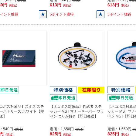
：
1,650円
定価：
682円
定価：
682円
(税込)
(税込)
(税込
50円
613円
613円
(税込)
(税込)
(税込)
ポイント獲得
5ポイント獲得
5ポイント獲得
コポス対象品】スミス ステ
【ネコポス対象品】釣武者 ステ
【ネコポス対象品
ーハトリーズ ホワイト【即
ッカー MST マナーキーパー ワッ
ッカー MST マ
送】
ペン つりが好き【即日発送】
ペン MST【即日
：
540円
定価：
1,650円
定価：
1,650円
(税込)
(税込)
(
0円
825円
825円
(税込)
(税込)
(税込)