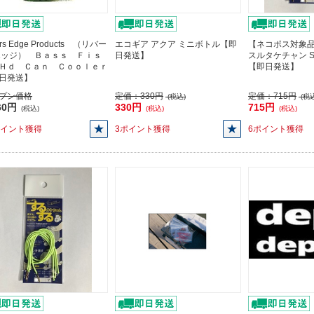
ers Edge Products （リバー
エコギア アクア ミニボトル【即
【ネコポス対象品
エッジ） Ｂａｓｓ Ｆｉｓ
日発送】
スルタケチャン S
Ｈｄ Ｃａｎ Ｃｏｏｌｅｒ
【即日発送】
日発送】
プン価格
定価：
330円
定価：
715円
(税込)
(税込
60円
330円
715円
(税込)
(税込)
(税込)
ポイント獲得
3ポイント獲得
6ポイント獲得