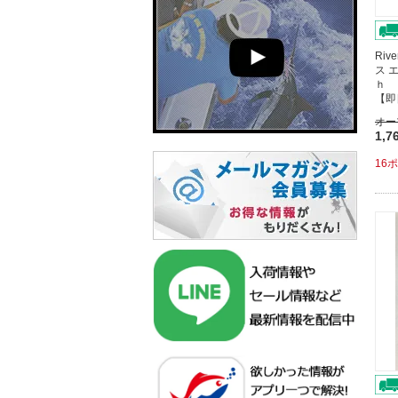
Riv
ス 
ｈ 
【即
オー
1,7
16