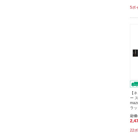
5ポ
【ネ
ー ス
ma
ラッ
定価
2,4
22