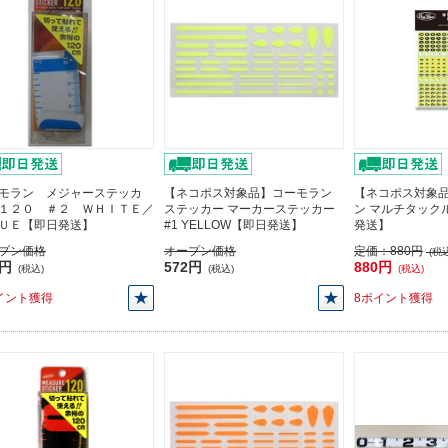
モラン メジャーステッカ
【ネコポス対象品】コーモラン
【ネコポス対象
１２０ ＃２ ＷＨＩＴＥ／
ステッカー マーカーステッカー
ン マルチタック
ＵＥ【即日発送】
#1 YELLOW【即日発送】
発送】
プン価格
オープン価格
定価：
880円
(税込
0円
572円
880円
(税込)
(税込)
(税込)
イント獲得
8ポイント獲得