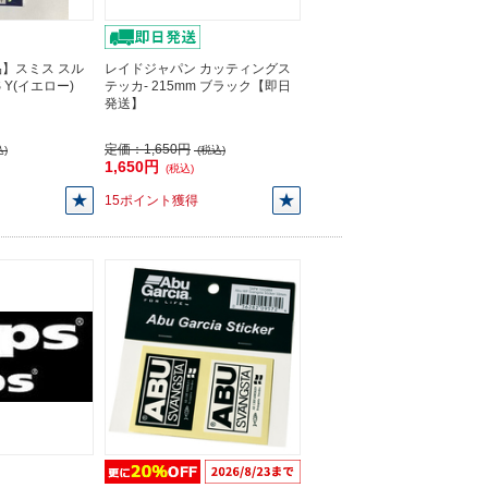
】スミス スル
レイドジャパン カッティングス
 Y(イエロー)
テッカ- 215mm ブラック【即日
発送】
定価：
1,650円
)
(税込)
1,650円
(税込)
15ポイント獲得