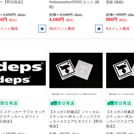
ー【即日発送】
Ambassadeur5500Cセット (南
茶銀 (南柏)
柏)
：
1,650円
定価：
4,180円
定価：
990円
(税込)
(税込)
(税込
50円
4,180円
990円
(税込)
(税込)
(税込)
ポイント獲得
38ポイント獲得
9ポイント獲得
ス ステッカー デプス カッテ
【ネコポス対象品】ジャッカル
【ネコポス対象
グステッカー L ホワイト
ステッカー JKカッティングステ
ステッカー JK
日発送】
ッカースクエアS ホワイト【即日
ッカースクエアS
発送】
発送】