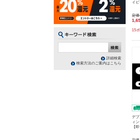
イビ
定価
1,6
15
詳細検索
検索方法のご案内はこちら
デプ
ィン
【即