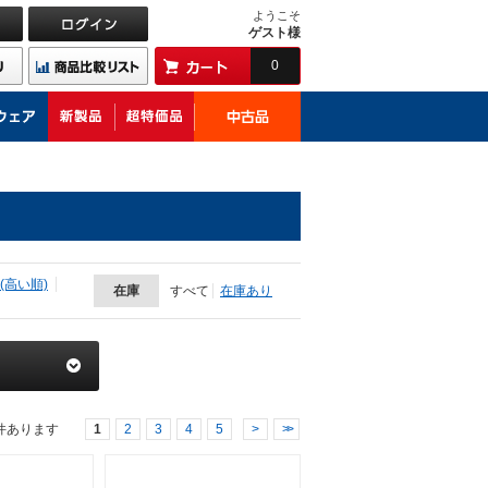
ようこそ
ゲスト様
0
(高い順)
在庫
すべて
在庫あり
件あります
1
2
3
4
5
>
>>