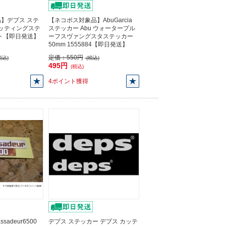
】デプス ステ
【ネコポス対象品】AbuGarcia
カッティングステ
ステッカー Abu ウォータープル
イト【即日発送】
ーフスヴァングスタステッカー
50mm 1555884【即日発送】
定価：
550円
税込)
(税込)
495円
(税込)
4ポイント獲得
sadeur6500
デプス ステッカー デプス カッテ