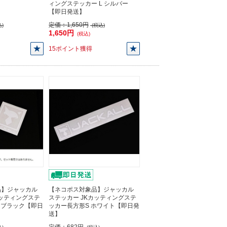
ィングステッカー L シルバー
【即日発送】
定価：
1,650円
)
(税込)
1,650円
(税込)
15ポイント獲得
品】ジャッカル
【ネコポス対象品】ジャッカル
カッティングステ
ステッカー JKカッティングステ
 ブラック【即日
ッカー長方形S ホワイト【即日発
送】