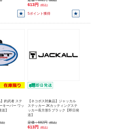
定価：
682円
)
(税込)
613円
(税込)
5ポイント獲得
】釣武者 ステ
【ネコポス対象品】ジャッカル
ナーキーパー ワッ
ステッカー JKカッティングステ
発送】
ッカー長方形S ブラック【即日発
送】
定価：
682円
税込)
(税込)
613円
(税込)