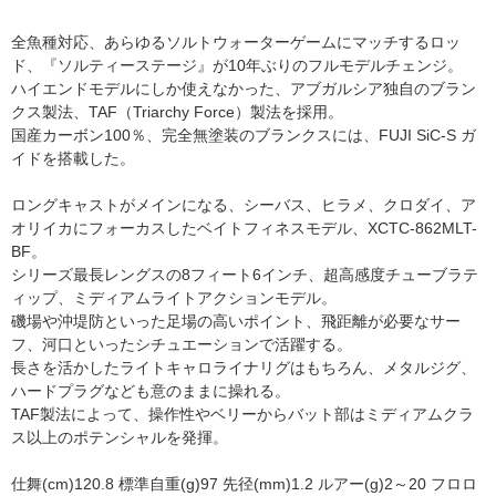
全魚種対応、あらゆるソルトウォーターゲームにマッチするロッ
ド、『ソルティーステージ』が10年ぶりのフルモデルチェンジ。
ハイエンドモデルにしか使えなかった、アブガルシア独自のブラン
クス製法、TAF（Triarchy Force）製法を採用。
国産カーボン100％、完全無塗装のブランクスには、FUJI SiC‐S ガ
イドを搭載した。
ロングキャストがメインになる、シーバス、ヒラメ、クロダイ、ア
オリイカにフォーカスしたベイトフィネスモデル、XCTC-862MLT-
BF。
シリーズ最長レングスの8フィート6インチ、超高感度チューブラテ
ィップ、ミディアムライトアクションモデル。
磯場や沖堤防といった足場の高いポイント、飛距離が必要なサー
フ、河口といったシチュエーションで活躍する。
長さを活かしたライトキャロライナリグはもちろん、メタルジグ、
ハードプラグなども意のままに操れる。
TAF製法によって、操作性やベリーからバット部はミディアムクラ
ス以上のポテンシャルを発揮。
仕舞(cm)120.8 標準自重(g)97 先径(mm)1.2 ルアー(g)2～20 フロロ