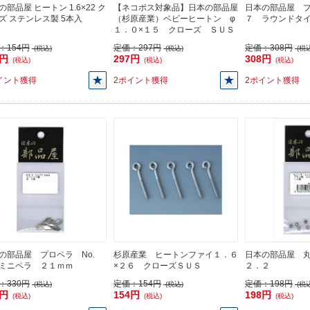
の部品屋 ヒートン 1.6×22 ク
【ネコポス対象品】日本の部品屋
日本の部品屋 プ
ズ ステンレス製 5本入
（杉原産業）ベビーヒートン φ
７ ラウンドタ
１．０×１５ クローズ ＳＵＳ
：
154円
定価：
297円
定価：
308円
(税込)
(税込)
(税込
4円
297円
308円
(税込)
(税込)
(税込)
イント獲得
2ポイント獲得
2ポイント獲得
の部品屋 プロペラ No.
杉原産業 ヒートンファイ１．６
日本の部品屋 丸
ミニペラ ２１ｍｍ
×２６ クローズＳＵＳ
２．２
：
330円
定価：
154円
定価：
198円
(税込)
(税込)
(税込
0円
154円
198円
(税込)
(税込)
(税込)