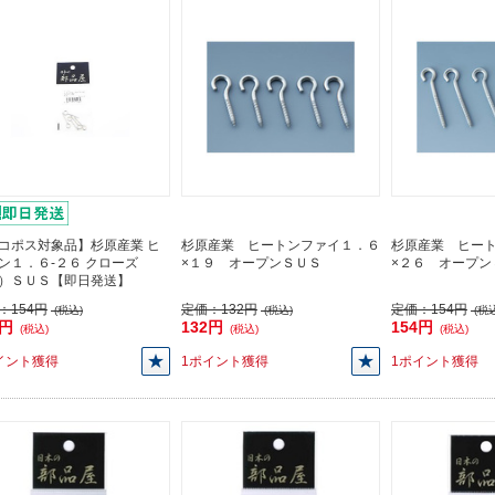
コポス対象品】杉原産業 ヒ
杉原産業 ヒートンファイ１．６
杉原産業 ヒー
ン１．６-２６ クローズ
×１９ オープンＳＵＳ
×２６ オープン
）ＳＵＳ【即日発送】
：
154円
定価：
132円
定価：
154円
(税込)
(税込)
(税込
4円
132円
154円
(税込)
(税込)
(税込)
イント獲得
1ポイント獲得
1ポイント獲得