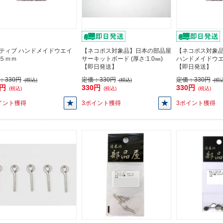
ティブ ハンドメイドウエイ
【ネコポス対象品】日本の部品屋
【ネコポス対象
５ｍｍ
サーキットボード (厚さ:1.0㎜)
ハンドメイドウ
【即日発送】
【即日発送】
：
330円
定価：
330円
定価：
330円
(税込)
(税込)
(税込
0円
330円
330円
(税込)
(税込)
(税込)
イント獲得
3ポイント獲得
3ポイント獲得