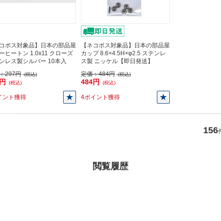
コポス対象品】日本の部品屋
【ネコポス対象品】日本の部品屋
ーヒートン 1.0x11 クローズ
カップ 8.6×4.5H×φ2.5 ステンレ
ンレス製シルバー 10本入
ス製 ニッケル【即日発送】
：
297円
定価：
484円
(税込)
(税込)
7円
484円
(税込)
(税込)
イント獲得
4ポイント獲得
156
閲覧履歴