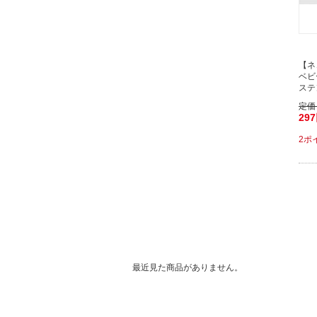
【ネ
ベビ
ステ
定価
29
2ポ
最近見た商品がありません。