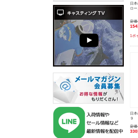
日本
ロー
定価
15
1ポ
日本
９ 
定価
33