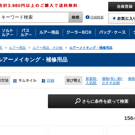
詳細検索
E
>
ルアー用品
>
ルアー用品 その他
>
ルアーメイキング・補修用品
ルアーメイキング・補修用品
新着順
価格(安い順)
価格
示方法
サムネイル
詳細
並び替え
人気順
おすすめ順
さらに条件を絞って検索
156