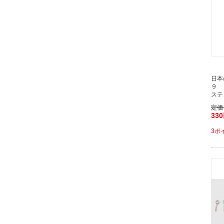
日本
９ 
ステ
定価
33
3ポ