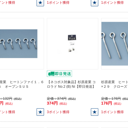
イント獲得
1ポイント獲得
1ポイント獲得
産業 ヒートンファイ１．６
【ネコポス対象品】杉原産業 コ
杉原産業 ヒー
５ オープンＳＵＳ
ロラド No.2 (B) Ni【即日発送】
×２９ クローズ
：
132円
定価：
374円
定価：
176円
(税込)
(税込)
(税込
2円
374円
176円
(税込)
(税込)
(税込)
イント獲得
3ポイント獲得
1ポイント獲得