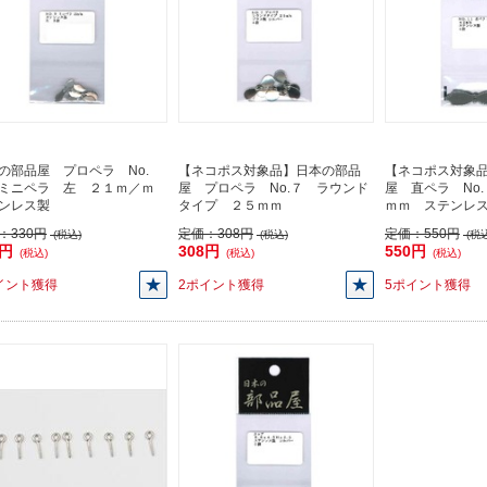
の部品屋 プロペラ No.
【ネコポス対象品】日本の部品
【ネコポス対象
ミニペラ 左 ２１ｍ／ｍ
屋 プロペラ No.７ ラウンド
屋 直ペラ No
ンレス製
タイプ ２５ｍｍ
ｍｍ ステンレ
：
330円
定価：
308円
定価：
550円
(税込)
(税込)
(税込
0円
308円
550円
(税込)
(税込)
(税込)
イント獲得
2ポイント獲得
5ポイント獲得