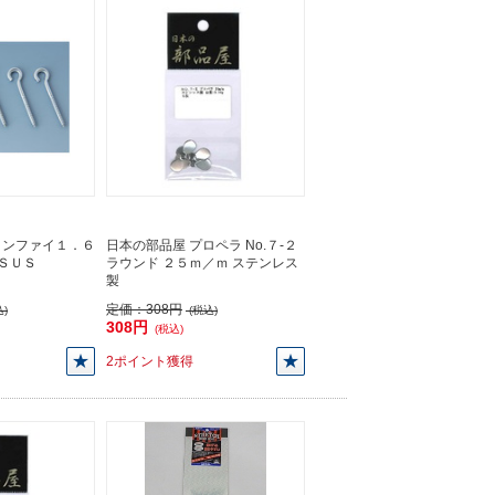
トンファイ１．６
日本の部品屋 プロペラ No.７-２
ＳＵＳ
ラウンド ２５ｍ／ｍ ステンレス
製
定価：
308円
)
(税込)
308円
(税込)
2ポイント獲得