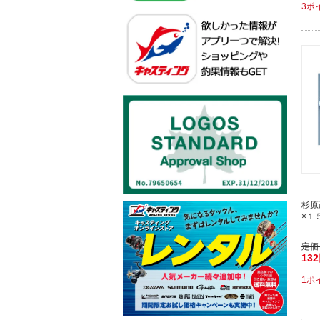
3ポ
杉原
×１
定価
13
1ポ