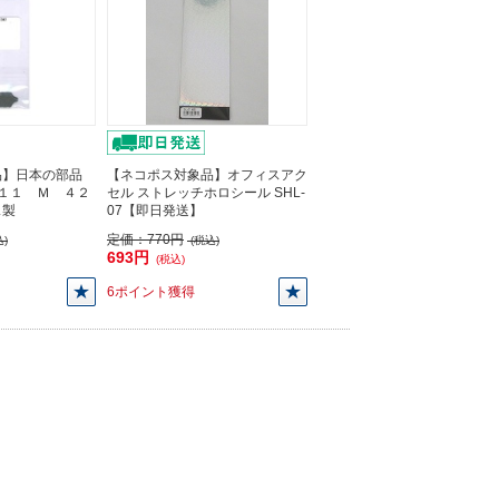
品】日本の部品
【ネコポス対象品】オフィスアク
.１１ Ｍ ４２
セル ストレッチホロシール SHL-
ス製
07【即日発送】
定価：
770円
)
(税込)
693円
(税込)
6ポイント獲得