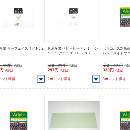
産業 サーフェイスリグ No.2
杉原産業 ベビーヒートン１．０-
【ネコポス対象
i
９．５ クローズＳＵＳ Ｎｉ
ハンドメイドウ
：
462円
定価：
297円
定価：
330円
(税込)
(税込)
(税込
2円
297円
330円
(税込)
(税込)
(税込)
イント獲得
2ポイント獲得
3ポイント獲得