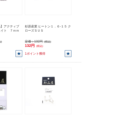
品】アクティブ
杉原産業 ヒートン１．６-１５ ク
エイト ７ｍｍ
ローズＳＵＳ
定価：
132円
)
(税込)
132円
(税込)
1ポイント獲得