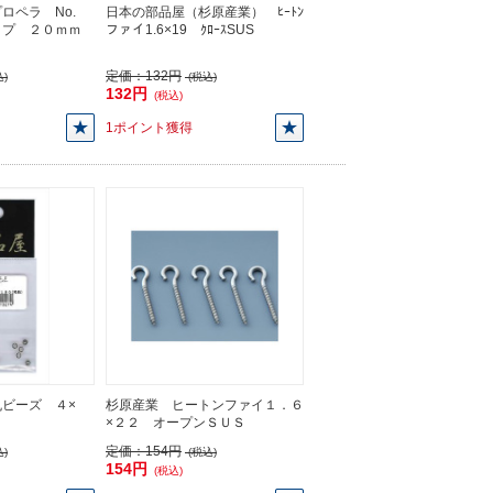
ロペラ No.
日本の部品屋（杉原産業） ﾋｰﾄﾝ
イプ ２０ｍｍ
ファイ1.6×19 ｸﾛｰｽSUS
定価：
132円
)
(税込)
132円
(税込)
1ポイント獲得
ビーズ ４×
杉原産業 ヒートンファイ１．６
×２２ オープンＳＵＳ
定価：
154円
)
(税込)
154円
(税込)