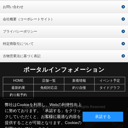
お問い合わせ
会社概要（コーポレートサイト）
プライバシーポリシー
特定商取引について
古物営業法に基づく表記
ポータルインフォメーション
HOME
店舗一覧
新着情報
イベント予定
最新釣果
免税対応店
釣り自慢
タイドグラフ
釣り船予約
弊社はCookieを利用し、Webの利便性向上
Copyright © World sports Co.,Ltd. All Rights Reserved.
に努めております。「承認する」をクリッ
クしていただくと、お客様に最適な内容を
承諾する
提供することが可能となります。Cookieの