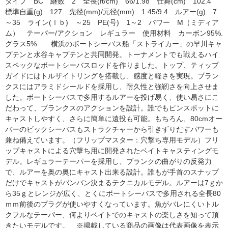
タイプ BC 継数 2 全長(ft/cm) 66/1.98 仕舞(cm) 102.4
標準自重(g) 127 先径(mm)/元径(mm) 1.45/9.4 ルアー(g) 7
～35 ライン(ｌｂ) ～25 PE(号) 1～2 パワー M（ミディア
ム） テーパー/アクション レギュラー 使用材料 カーボン95%.
グラス5% 横浜のボートシーバス船「ストライカー」の早川キャ
プテンと水谷キャプテンと共同開発。トーナメントでも戦えるハイ
スペックなボートシーバスロッドを作りました。トップ、ティップ
ガイドにはトルザイトリングを搭載し、感度と軽さを実現。ブラン
クスにはアラミドシールドを採用し、耐久性と強靭さを向上させま
した。ボートシーバスで多用するルアーを投げ易く、使い易さにこ
だわって、ブランクスのアクションを設計。誰でもピンスポットに
キャストしやすく、さらに簡単に遠投も可能。もちろん、80cmオー
バーのビックシーバスもストラクチャーから引きずりだすパワーも
兼ね備えています。（フリップマスター：穴撃ち専用モデル）フリ
ップキャストによる穴撃ち用に開発されたベイトキャスティングモ
デル。レギュラーテーパーを採用し、ブランクの曲がりの反発力
で、ルアーを奥の奥にキャスト出来る設計。誰もが手首のスナップ
だけでキャストがバンバン決まるテクニカルモデル。ルアーは7ｇか
ら35ｇとレンジが広く、とくにボートシーバスで多用される全長80
ｍｍ前後のプラグが使いやすくなっています。魚がバレにくいトル
クフルなテーパー、何よりベイトでのキャストの楽しさを知って頂
きたいモデルです。 ※掲載している商品の画像は代表画像を表示