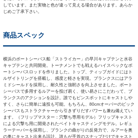
しています。また実物と色が違って見える場合があります。あらか
じめご了承下さい。
商品スペック
横浜のボートシーバス船「ストライカー」の早川キャプテンと水谷
キャプテンと共同開発。トーナメントでも戦えるハイスペックなボ
ートシーバスロッドを作りました。トップ、ティップガイドにはト
ルザイトリングを搭載し、感度と軽さを実現。ブランクスにはアラ
ミドシールドを採用し、耐久性と強靭さを向上させました。ボート
シーバスで多用するルアーを投げ易く、使い易さにこだわって、ブ
ランクスのアクションを設計。誰でもピンスポットにキャストし
すく、さらに簡単に遠投も可能。もちろん、80cmオーバーのビック
シーバスもストラクチャーから引きずりだすパワーも兼ね備えてい
ます。（フリップマスター：穴撃ち専用モデル）フリップキャスト
による穴撃ち用に開発されたベイトキャスティングモデル。レギュ
ラーテーパーを採用し、ブランクの曲がりの反発力で、ルアーを奥
の奥にキャスト出来る設計。誰もが手首のスナップだけでキャスト