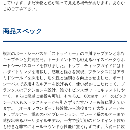
しています。また実物と色が違って見える場合があります。あらか
じめご了承下さい。
商品スペック
横浜のボートシーバス船「ストライカー」の早川キャプテンと水谷
キャプテンと共同開発。トーナメントでも戦えるハイスペックなボ
ートシーバスロッドを作りました。トップ、ティップガイドにはト
ルザイトリングを搭載し、感度と軽さを実現。ブランクスにはアラ
ミドシールドを採用し、耐久性と強靭さを向上させました。ボート
シーバスで多用するルアーを投げ易く、使い易さにこだわって、ブ
ランクスのアクションを設計。誰でもピンスポットにキャストし
すく、さらに簡単に遠投も可能。もちろん、80cmオーバーのビック
シーバスもストラクチャーから引きずりだすパワーも兼ね備えてい
ます。（オールラウンダー：接近戦から遠投まで）大型ミノーから
トップルアー、重めのバイブレーション、ブレード系のルアーまで
遠投出来るバーサタイルモデル。一方で接近戦のピンポイント攻め
も得意な非常にオールラウンドな性能に驚くはずです。広範囲に攻