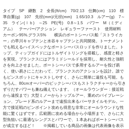
タイプ SP 継数 2 全長(ft/cm) 70/2.13 仕舞(cm) 110 標
準自重(g) 107 先径(mm)/元径(mm) 1.65/10.3 ルアー(g) 7～
35 ライン(ｌｂ) ～25 PE(号) 0.8～1.5 パワー M（ミディ
アム） テーパー/アクション レギュラーファースト 使用材料
カーボン95%.グラス5% 横浜のボートシーバス船「ストライカ
ー」の早川キャプテンと水谷キャプテンと共同開発。トーナメント
でも戦えるハイスペックなボートシーバスロッドを作りました。ト
ップ、ティップガイドにはトルザイトリングを搭載し、感度と軽さ
を実現。ブランクスにはアラミドシールドを採用し、耐久性と強靭
さを向上させました。ボートシーバスで多用するルアーを投げ易
く、使い易さにこだわって、ブランクスのアクションを設計。誰で
もピンスポットにキャストしやすく、さらに簡単に遠投も可能。も
ちろん、80cmオーバーのビックシーバスもストラクチャーから引き
ずりだすパワーも兼ね備えています。（オールラウンダー：接近戦
から遠投まで）大型ミノーからトップルアー、重めのバイブレーシ
ョン、ブレード系のルアーまで遠投出来るバーサタイルモデル。一
方で接近戦のピンポイント攻めも得意な非常にオールラウンドな性
能に驚くはずです。広範囲に攻める場合から小場所まで、さらに大
型魚狙いに最適なレングスとパワーで、１本あればボートシーバス
が成立するほど！ ※掲載している商品の画像は代表画像を表示