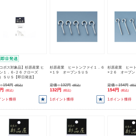
コポス対象品】杉原産業 ヒ
杉原産業 ヒートンファイ１．６
杉原産業 ヒー
ン１．６-２６ クローズ
×１９ オープンＳＵＳ
×２６ オープン
）ＳＵＳ【即日発送】
：
154円
定価：
132円
定価：
154円
(税込)
(税込)
(税込
4円
132円
154円
(税込)
(税込)
(税込)
イント獲得
1ポイント獲得
1ポイント獲得