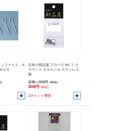
トンファイ１．６
日本の部品屋 プロペラ No.７-２
ＳＵＳ
ラウンド ２５ｍ／ｍ ステンレス
製
定価：
308円
)
(税込)
308円
(税込)
2ポイント獲得