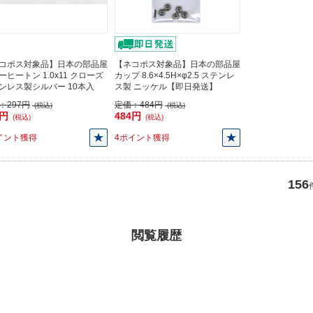
コポス対象品】日本の部品屋
【ネコポス対象品】日本の部品屋
ーヒートン 1.0x11 クローズ
カップ 8.6×4.5H×φ2.5 ステンレ
ンレス製シルバー 10本入
ス製 ニッケル【即日発送】
：
297円
定価：
484円
(税込)
(税込)
7円
484円
(税込)
(税込)
イント獲得
4ポイント獲得
156
閲覧履歴