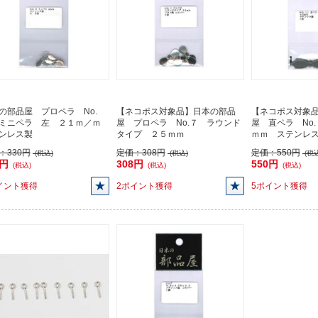
の部品屋 プロペラ No.
【ネコポス対象品】日本の部品
【ネコポス対象
ミニペラ 左 ２１ｍ／ｍ
屋 プロペラ No.７ ラウンド
屋 直ペラ No
ンレス製
タイプ ２５ｍｍ
ｍｍ ステンレ
：
330円
定価：
308円
定価：
550円
(税込)
(税込)
(税込
0円
308円
550円
(税込)
(税込)
(税込)
イント獲得
2ポイント獲得
5ポイント獲得