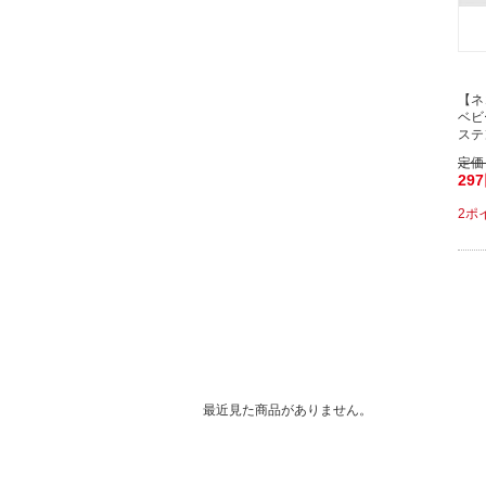
【ネ
ベビ
ステ
定価
29
2ポ
最近見た商品がありません。