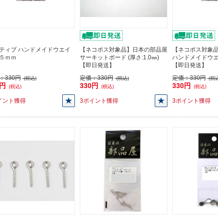
ティブ ハンドメイドウエイ
【ネコポス対象品】日本の部品屋
【ネコポス対象
５ｍｍ
サーキットボード (厚さ:1.0㎜)
ハンドメイドウ
【即日発送】
【即日発送】
：
330円
定価：
330円
定価：
330円
(税込)
(税込)
(税込
0円
330円
330円
(税込)
(税込)
(税込)
イント獲得
3ポイント獲得
3ポイント獲得