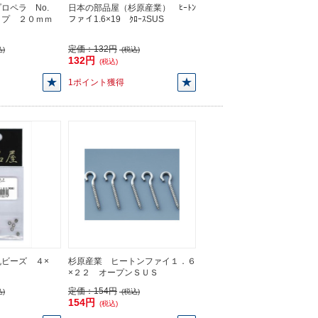
ロペラ No.
日本の部品屋（杉原産業） ﾋｰﾄﾝ
イプ ２０ｍｍ
ファイ1.6×19 ｸﾛｰｽSUS
定価：
132円
)
(税込)
132円
(税込)
1ポイント獲得
ビーズ ４×
杉原産業 ヒートンファイ１．６
×２２ オープンＳＵＳ
定価：
154円
)
(税込)
154円
(税込)