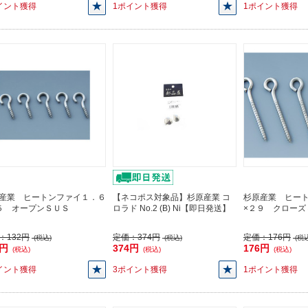
イント獲得
1ポイント獲得
1ポイント獲得
産業 ヒートンファイ１．６
【ネコポス対象品】杉原産業 コ
杉原産業 ヒー
５ オープンＳＵＳ
ロラド No.2 (B) Ni【即日発送】
×２９ クローズ
：
132円
定価：
374円
定価：
176円
(税込)
(税込)
(税込
2円
374円
176円
(税込)
(税込)
(税込)
イント獲得
3ポイント獲得
1ポイント獲得