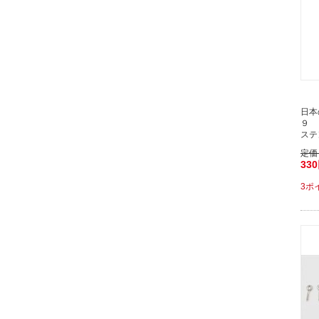
日本
９ 
ステ
定価
33
3ポ