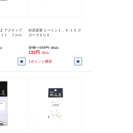
品】アクティブ
杉原産業 ヒートン１．６-１５ ク
エイト ７ｍｍ
ローズＳＵＳ
定価：
132円
)
(税込)
132円
(税込)
1ポイント獲得