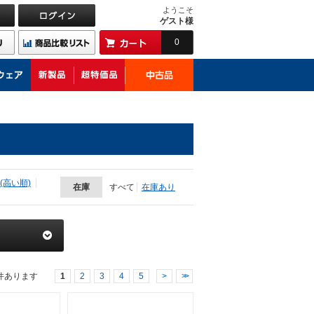
ようこそ
ゲスト様
0
(高い順)
在庫
すべて
在庫あり
件あります
1
2
3
4
5
>
>>