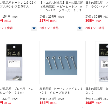
の部品屋 ヒートン 1.6×22 ク
【ネコポス対象品】日本の部品屋
日本の部品屋 プ
ズ ステンレス製 5本入
（杉原産業）ベビーヒートン φ
７ ラウンドタ
１．０×１５ クローズ ＳＵＳ
：
154円
定価：
297円
定価：
308円
(税込)
(税込)
(税込
4円
297円
308円
(税込)
(税込)
(税込)
イント獲得
2ポイント獲得
2ポイント獲得
の部品屋 プロペラ No.
杉原産業 ヒートンファイ１．６
日本の部品屋 丸
ミニペラ ２１ｍｍ
×２６ クローズＳＵＳ
２．２
：
330円
定価：
154円
定価：
198円
(税込)
(税込)
(税込
0円
154円
198円
(税込)
(税込)
(税込)