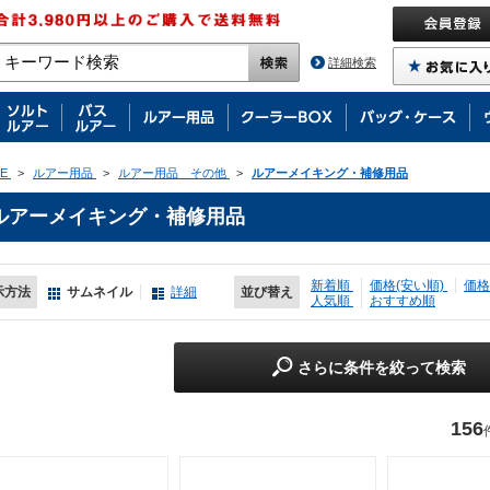
詳細検索
E
>
ルアー用品
>
ルアー用品 その他
>
ルアーメイキング・補修用品
ルアーメイキング・補修用品
新着順
価格(安い順)
価格
示方法
サムネイル
詳細
並び替え
人気順
おすすめ順
さらに条件を絞って検索
156