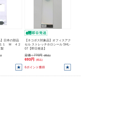
品】日本の部品
【ネコポス対象品】オフィスアク
.１１ Ｍ ４２
セル ストレッチホロシール SHL-
ス製
07【即日発送】
定価：
770円
)
(税込)
693円
(税込)
6ポイント獲得