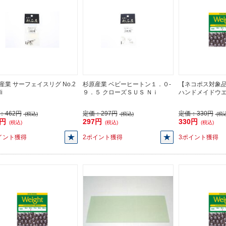
産業 サーフェイスリグ No.2
杉原産業 ベビーヒートン１．０-
【ネコポス対象
i
９．５ クローズＳＵＳ Ｎｉ
ハンドメイドウ
：
462円
定価：
297円
定価：
330円
(税込)
(税込)
(税込
2円
297円
330円
(税込)
(税込)
(税込)
イント獲得
2ポイント獲得
3ポイント獲得