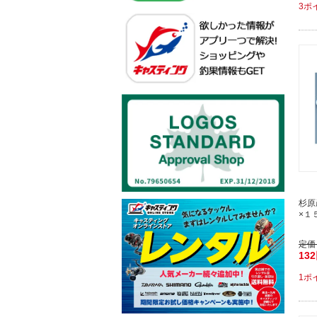
3ポ
杉原
×１
定価
13
1ポ