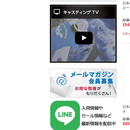
日本
ロー
定価
15
1ポ
日本
９ 
定価
33