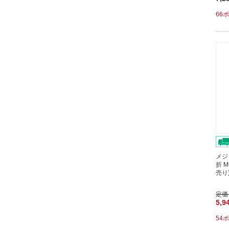
66
メジ
折 
売り
定価
5,9
54