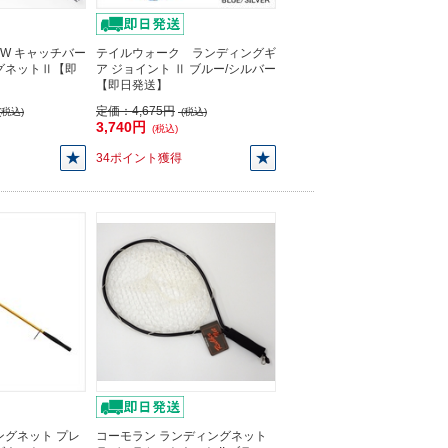
TW キャッチバー
テイルウォーク ランディングギ
グネットⅡ【即
ア ジョイント Ⅱ ブルー/シルバー
【即日発送】
定価：
4,675円
(税込)
(税込)
3,740円
(税込)
34ポイント獲得
ングネット プレ
コーモラン ランディングネット