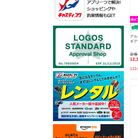
アル
ギア
定価
12,
11