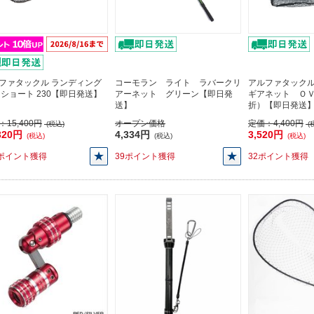
ファタックル ランディング
コーモラン ライト ラバークリ
アルファタック
 ショート 230【即日発送】
アーネット グリーン【即日発
ギアネット Ｏ
送】
折）【即日発送
：
15,400円
オープン価格
定価：
4,400円
(税込)
(
320円
4,334円
3,520円
(税込)
(税込)
(税込)
2ポイント獲得
39ポイント獲得
32ポイント獲得