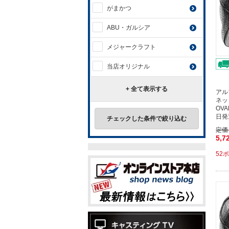
がまかつ
ABU・ガルシア
メジャークラフト
当店オリジナル
+ 全て表示する
アル
ネッ
OV
日発
チェックした条件で絞り込む
定価
5,7
52