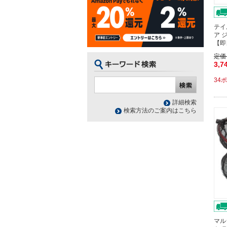
テイ
ア 
【即
定価
3,7
34
詳細検索
検索方法のご案内はこちら
マル