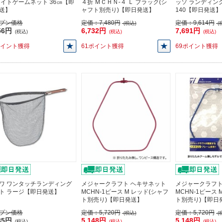
ライトゲームネット 36㎝【即
４折 ＭＣＨＮ-４ Ｌ ブラック(シ
ッソ ランディン
送】
ャフト別売り)【即日発送】
140【即日発送】
プン価格
定価：
7,480円
定価：
9,614円
(税込)
(
56円
6,732円
7,691円
(税込)
(税込)
(税込)
ポイント獲得
61ポイント獲得
69ポイント獲得
ワ ワンタッチランディング
メジャークラフト ヘキサネット
メジャークラフト
ト ラージ【即日発送】
MCHN-1ピース M レッド(シャフ
MCHN-1ピース 
ト別売り)【即日発送】
ト別売り)【即日
プン価格
定価：
5,720円
定価：
5,720円
(税込)
(
85円
5,148円
5,148円
(税込)
(税込)
(税込)