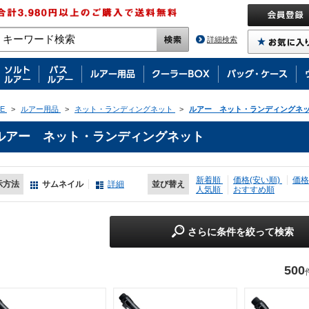
詳細検索
E
>
ルアー用品
>
ネット・ランディングネット
>
ルアー ネット・ランディングネ
ルアー ネット・ランディングネット
新着順
価格(安い順)
価格
示方法
サムネイル
詳細
並び替え
人気順
おすすめ順
さらに条件を絞って検索
500