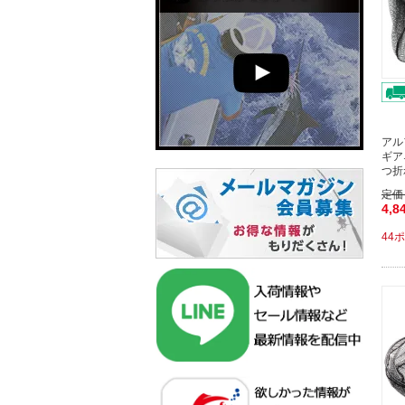
アル
ギア
つ折
定価
4,8
44