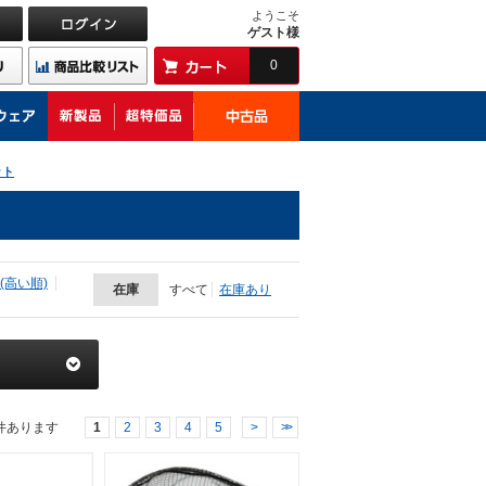
ようこそ
ゲスト様
0
ット
(高い順)
在庫
すべて
在庫あり
件あります
1
2
3
4
5
>
>>