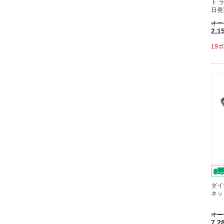
ト 
日発
オー
2,1
19
ダイ
ネッ
オー
7,2