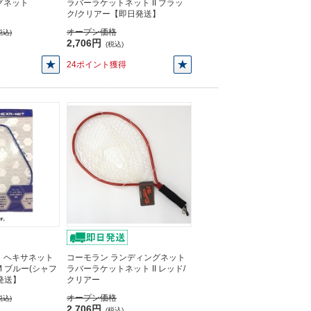
グネット
ラバーラケットネット II ブラッ
ク/クリアー【即日発送】
オープン価格
税込)
2,706円
(税込)
24ポイント獲得
 ヘキサネット
コーモラン ランディングネット
M ブルー(シャフ
ラバーラケットネット II レッド/
発送】
クリアー
オープン価格
税込)
2,706円
(税込)