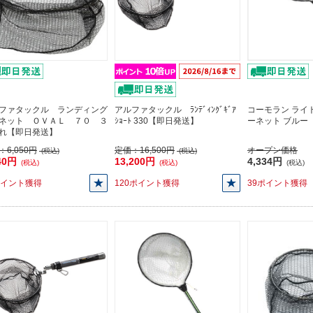
ファタックル ランディング
アルファタックル ﾗﾝﾃﾞｨﾝｸﾞｷﾞｱ
コーモラン ライ
ネット ＯＶＡＬ ７０ ３
ｼｮｰﾄ 330【即日発送】
ーネット ブルー
れ【即日発送】
：
6,050円
定価：
16,500円
オープン価格
(税込)
(税込)
40円
13,200円
4,334円
(税込)
(税込)
(税込)
ポイント獲得
120ポイント獲得
39ポイント獲得