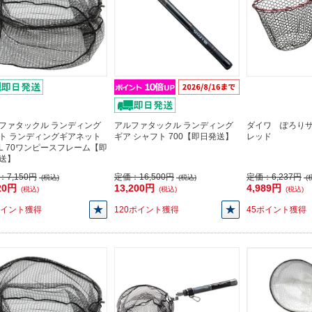
ファタックル ランディング
アルファタックル ランディング
ダイワ ぽろり
ト ランディングギアネット
ギア シャフト 700【即日発送】
レッド
AL 70ワンピースフレーム【即
送】
：
7,150円
定価：
16,500円
定価：
6,237円
(税込)
(税込)
(
20円
13,200円
4,989円
(税込)
(税込)
(税込)
ポイント獲得
120ポイント獲得
45ポイント獲得