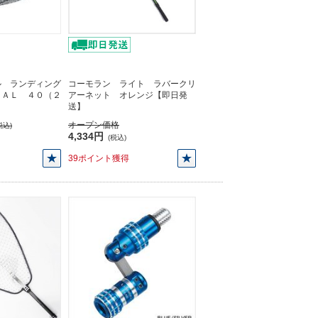
ル ランディング
コーモラン ライト ラバークリ
ＶＡＬ ４０（２
アーネット オレンジ【即日発
】
送】
オープン価格
税込)
4,334円
(税込)
39ポイント獲得