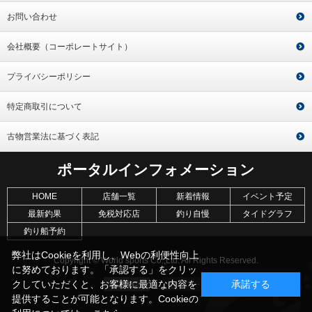
お問い合わせ
会社概要（コーポレートサイト）
プライバシーポリシー
特定商取引について
古物営業法に基づく表記
ポータルインフォメーション
HOME
店舗一覧
新着情報
イベント予定
最新釣果
免税対応店
釣り自慢
タイドグラフ
釣り船予約
弊社はCookieを利用し、Webの利便性向上
Copyright © World sports Co.,Ltd. All Rights Reserved.
に努めております。「承認する」をクリッ
クしていただくと、お客様に最適な内容を
承諾する
提供することが可能となります。Cookieの