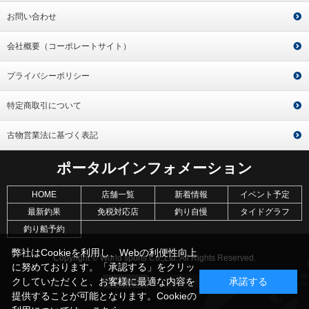
お問い合わせ
会社概要（コーポレートサイト）
プライバシーポリシー
特定商取引について
古物営業法に基づく表記
ポータルインフォメーション
HOME
店舗一覧
新着情報
イベント予定
最新釣果
免税対応店
釣り自慢
タイドグラフ
釣り船予約
弊社はCookieを利用し、Webの利便性向上
Copyright © World sports Co.,Ltd. All Rights Reserved.
に努めております。「承認する」をクリッ
クしていただくと、お客様に最適な内容を
承諾する
提供することが可能となります。Cookieの