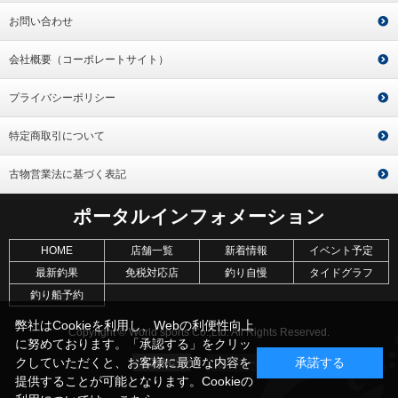
お問い合わせ
会社概要（コーポレートサイト）
プライバシーポリシー
特定商取引について
古物営業法に基づく表記
ポータルインフォメーション
HOME
店舗一覧
新着情報
イベント予定
最新釣果
免税対応店
釣り自慢
タイドグラフ
釣り船予約
弊社はCookieを利用し、Webの利便性向上
Copyright © World sports Co.,Ltd. All Rights Reserved.
に努めております。「承認する」をクリッ
クしていただくと、お客様に最適な内容を
承諾する
提供することが可能となります。Cookieの