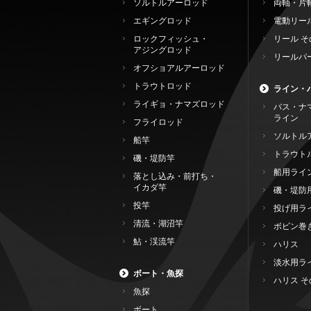
ソルトルアーロッド
両軸・片
エギングロッド
電動リー
ロックフィッシュ・
リール そ
アジングロッド
リールパ
オフショアルアーロッド
トラウトロッド
ライン・
ライギョ・ナマズロッド
バス・ナ
ライン
フライロッド
ソルトル
船竿
トラウト
磯・堤防竿
船用ライ
落とし込み・前打ち・
イカダ竿
磯・堤防
投竿
投げ用ラ
清流・湖沼竿
ボビン巻
鮎・渓流竿
ハリス
淡水用ラ
ボート・魚探
ハリス そ
魚探
ボート