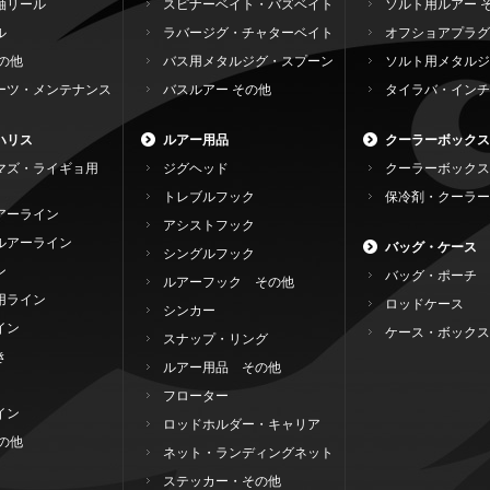
軸リール
スピナーベイト・バズベイト
ソルト用ルアー 
ル
ラバージグ・チャターベイト
オフショアプラグ
の他
バス用メタルジグ・スプーン
ソルト用メタルジ
ーツ・メンテナンス
バスルアー その他
タイラバ・インチ
ハリス
ルアー用品
クーラーボックス
マズ・ライギョ用
ジグヘッド
クーラーボックス
トレブルフック
保冷剤・クーラー
アーライン
アシストフック
ルアーライン
バッグ・ケース
シングルフック
ン
バッグ・ポーチ
ルアーフック その他
用ライン
ロッドケース
シンカー
イン
ケース・ボックス
スナップ・リング
き
ルアー用品 その他
フローター
イン
ロッドホルダー・キャリア
の他
ネット・ランディングネット
ステッカー・その他