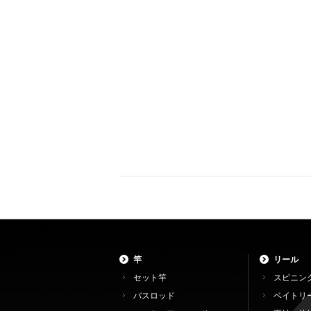
竿
リール
セット竿
スピニン
バスロッド
ベイトリ