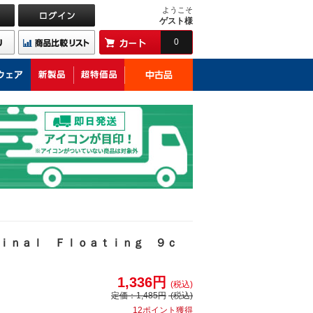
ようこそ
ゲスト様
0
ｉｎａｌ Ｆｌｏａｔｉｎｇ ９ｃ
1,336円
(税込)
定価：
1,485円
(税込)
12ポイント獲得