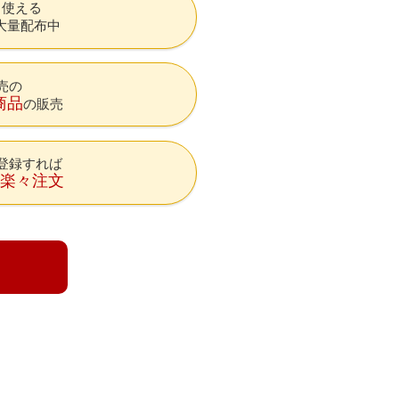
も使える
大量配布中
売の
商品
の販売
登録すれば
降楽々注文