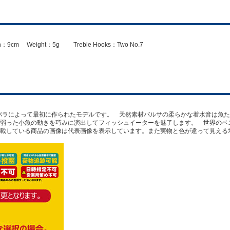
ngth：9cm Weight：5g Treble Hooks：Two No.7
ラパラによって最初に作られたモデルです。 天然素材バルサの柔らかな着水音は魚
弱った小魚の動きを巧みに演出してフィッシュイーターを魅了します。 世界のベ
載している商品の画像は代表画像を表示しています。また実物と色が違って見える