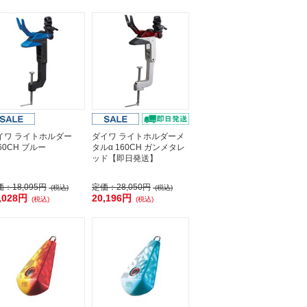
イワ ライトホルダー
ダイワ ライトホルダーメ
60CH ブルー
タルα 160CH ガンメタレ
ッド【即日発送】
価：
18,095円
定価：
28,050円
(税込)
(税込)
,028円
20,196円
(税込)
(税込)