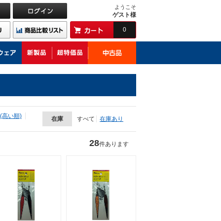
ようこそ
ゲスト様
0
(高い順)
在庫
すべて
在庫あり
28
件あります