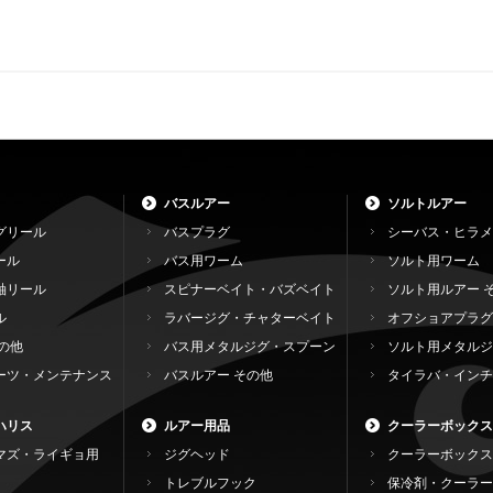
バスルアー
ソルトルアー
グリール
バスプラグ
シーバス・ヒラメ
ール
バス用ワーム
ソルト用ワーム
軸リール
スピナーベイト・バズベイト
ソルト用ルアー 
ル
ラバージグ・チャターベイト
オフショアプラグ
の他
バス用メタルジグ・スプーン
ソルト用メタルジ
ーツ・メンテナンス
バスルアー その他
タイラバ・インチ
ハリス
ルアー用品
クーラーボックス
マズ・ライギョ用
ジグヘッド
クーラーボックス
トレブルフック
保冷剤・クーラー