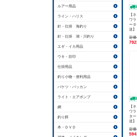
ルアー用品
【ネ
ライン・ハリス
ワラ
ータ
針・仕掛 海釣り
送】
針・仕掛 湖・川釣り
定価
79
エギ・イカ用品
ウキ・目印
仕掛用品
釣り小物・便利用品
バケツ・バッカン
ライト・エアポンプ
【ネ
網
ワラ
ター
釣り餌
送】
本・ＤＶＤ
定価
59