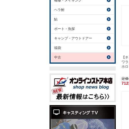
補修・メイキング
ヘラ鮒
鮎
ボート・魚探
キャンプ・アウトドアー
福袋
中古
【ネ
ワ
ホロ
定価
71