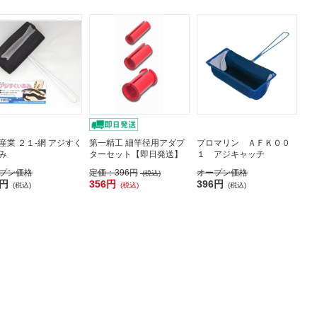
産業 ２１-網 アジすく
第一精工 細竿径用アダプ
プロマリン ＡＦＫ００
み
ターセット【即日発送】
１ アジキャッチ
プン価格
定価：
396円
オープン価格
(税込)
3円
356円
396円
(税込)
(税込)
(税込)