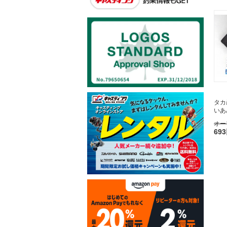
タカ
いあ
オー
69