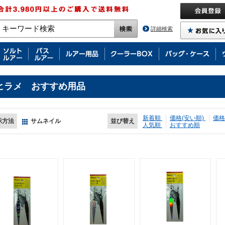
詳細検索
ヒラメ おすすめ用品
新着順
価格(安い順)
価格
示方法
サムネイル
並び替え
人気順
おすすめ順