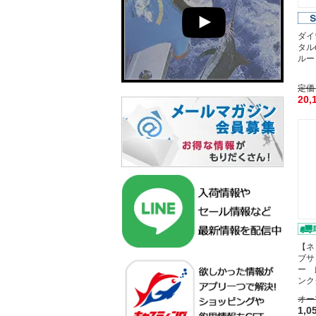
ダイ
タル
ルー
定価
20,
【ネ
ブサ
ー 
ンク
オー
1,0