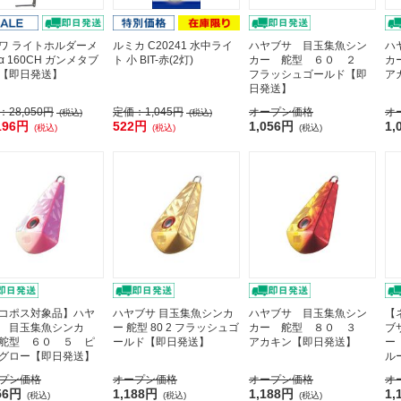
ワ ライトホルダーメ
ルミカ C20241 水中ライ
ハヤブサ 目玉集魚シン
ハ
α 160CH ガンメタブ
ト 小 BIT-赤(2灯)
カー 舵型 ６０ ２
カ
【即日発送】
フラッシュゴールド【即
ア
日発送】
：
28,050円
定価：
1,045円
オープン価格
オ
(税込)
(税込)
196円
522円
1,056円
1,
(税込)
(税込)
(税込)
コポス対象品】ハヤ
ハヤブサ 目玉集魚シンカ
ハヤブサ 目玉集魚シン
【
 目玉集魚シンカ
ー 舵型 80 2 フラッシュゴ
カー 舵型 ８０ ３
ブ
舵型 ６０ ５ ピ
ールド【即日発送】
アカキン【即日発送】
ー
グロー【即日発送】
ル
プン価格
オープン価格
オープン価格
オ
56円
1,188円
1,188円
1,
(税込)
(税込)
(税込)