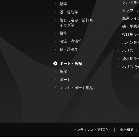
ソルトル
船竿
トラウト
磯・堤防竿
船用ライ
落とし込み・前打ち・
イカダ竿
磯・堤防
投竿
投げ用ラ
清流・湖沼竿
ボビン巻
鮎・渓流竿
ハリス
淡水用ラ
ボート・魚探
ハリス そ
魚探
ボート
エレキ・ボート用品
オンラインストアTOP
会社概要（