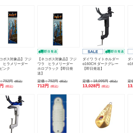
コポス対象品】フジ
【ネコポス対象品】フジ
ダイワ ライトホルダー
ダ
ラ ヒラメリーダー
ワラ ヒラメリーダー
α160CH ダークグレー
α1
ピンク
ホロブラック【即日発
【即日発送】
送】
：
792円
定価：
792円
定価：
18,095円
定
(税込)
(税込)
(税込)
2円
712円
13,028円
13
(税込)
(税込)
(税込)