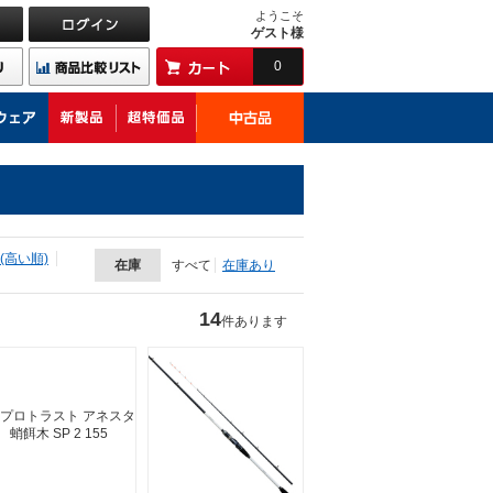
ようこそ
ゲスト様
0
(高い順)
在庫
すべて
在庫あり
14
件あります