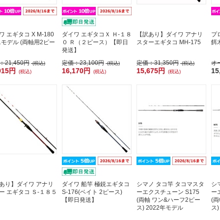
 エギタコ X M-180
ダイワ エギタコＸ Ｈ-１８
【訳あり】ダイワ アナリ
プ
21モデル (両軸用2ピー
０ Ｒ（２ピース）【即日
スターエギタコ MH-175
餌木
発送】
：
21,450円
定価：
23,100円
定価：
31,350円
オ
(税込)
(税込)
(税込)
015円
16,170円
15,675円
15
(税込)
(税込)
(税込)
あり】ダイワ アナリ
ダイワ 船竿 極鋭エギタコ
シマノ タコ竿 タコマスタ
シ
ー エギタコ Ｓ-１８５
S-176(ベイト 2ピース)
ーエクスチューン S175
ー
【即日発送】
(両軸 ワン&ハーフ2ピー
(
ス) 2022年モデル
ス)