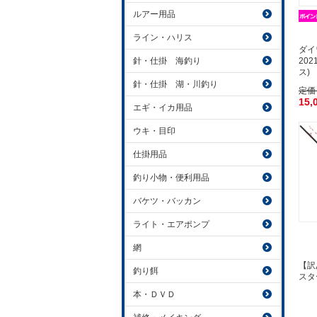
ルアー用品
ライン・ハリス
ダイワ
20
針・仕掛 海釣り
ス)
針・仕掛 湖・川釣り
定価
15,
エギ・イカ用品
ウキ・目印
仕掛用品
釣り小物・便利用品
バケツ・バッカン
ライト・エアポンプ
網
【訳
釣り餌
スタ
本・ＤＶＤ