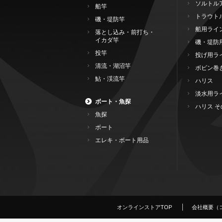
ソルトル
船竿
トラウト
磯・堤防竿
船用ライ
落とし込み・前打ち・
イカダ竿
磯・堤防
投竿
投げ用ラ
清流・湖沼竿
ボビン巻
鮎・渓流竿
ハリス
淡水用ラ
ボート・魚探
ハリス そ
魚探
ボート
エレキ・ボート用品
オンラインストアTOP
会社概要（