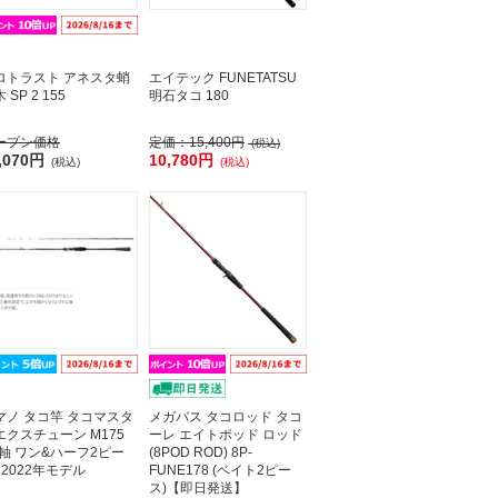
ロトラスト アネスタ蛸
エイテック FUNETATSU
 SP 2 155
明石タコ 180
ープン価格
定価：
15,400円
(税込)
,070円
10,780円
(税込)
(税込)
マノ タコ竿 タコマスタ
メガバス タコロッド タコ
エクスチューン M175
ーレ エイトポッド ロッド
両軸 ワン&ハーフ2ピー
(8POD ROD) 8P-
 2022年モデル
FUNE178 (ベイト2ピー
ス)【即日発送】