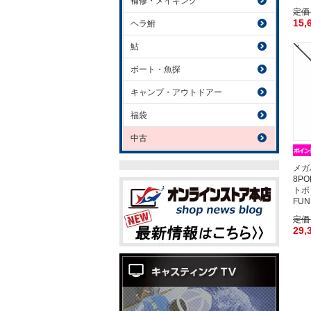
補修・メイキング
定価
15,
ヘラ鮒
鮎
ボート・魚探
キャンプ・アウトドアー
福袋
中古
メガ
8P
トポ
FUN
定価
29,