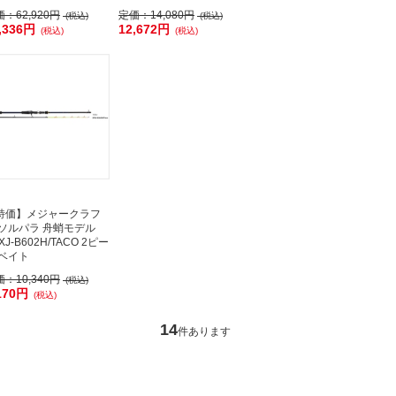
価：
62,920円
定価：
14,080円
(税込)
(税込)
,336円
12,672円
(税込)
(税込)
特価】メジャークラフ
 ソルパラ 舟蛸モデル
XJ-B602H/TACO 2ピー
 ベイト
価：
10,340円
(税込)
170円
(税込)
14
件あります