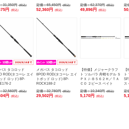
：
31,350円
定価：
65,450円
定価：
62,370円
定
(税込)
(税込)
(税込)
675円
52,360円
49,896円
50
(税込)
(税込)
(税込)
バス タコロッド
メガバス タコロッド
【特価】メジャークラフ
【
OD ROD(タコーレ エイ
8POD ROD(タコーレ エイ
ト ソルパラ 舟蛸モデル Ｓ
ト
ッド ロッド) 8P-
トポッド ロッド) 8P-
ＰＸＪ-Ｂ５６２Ｈ／ＴＡ
SP
E176-2
ROCK188-2
ＣＯ ２ピース ベイト
ス
：
32,560円
定価：
32,780円
定価：
10,340円
定
(税込)
(税込)
(税込)
304円
29,502円
5,170円
5,
(税込)
(税込)
(税込)