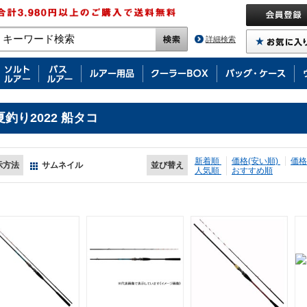
詳細検索
夏釣り2022 船タコ
新着順
価格(安い順)
価格
示方法
サムネイル
並び替え
人気順
おすすめ順