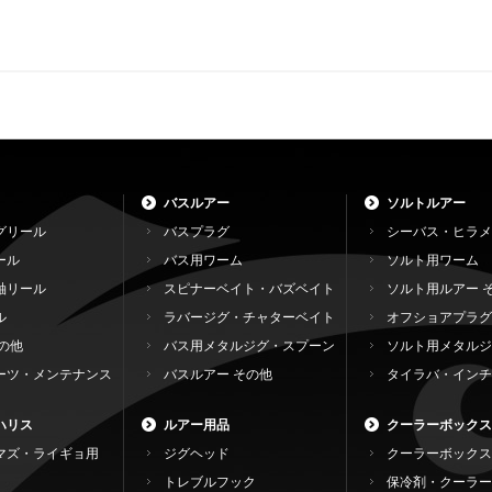
バスルアー
ソルトルアー
グリール
バスプラグ
シーバス・ヒラメ
ール
バス用ワーム
ソルト用ワーム
軸リール
スピナーベイト・バズベイト
ソルト用ルアー 
ル
ラバージグ・チャターベイト
オフショアプラグ
の他
バス用メタルジグ・スプーン
ソルト用メタルジ
ーツ・メンテナンス
バスルアー その他
タイラバ・インチ
ハリス
ルアー用品
クーラーボックス
マズ・ライギョ用
ジグヘッド
クーラーボックス
トレブルフック
保冷剤・クーラー