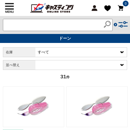
0
ドーン
在庫
並べ替え
31
件