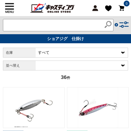
0
ショアジグ 仕掛け
在庫
並べ替え
36
件