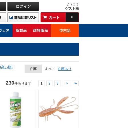
ようこそ
ゲスト様
0
(高い順)
在庫
すべて
在庫あり
230
件あります
1
2
3
>
>>