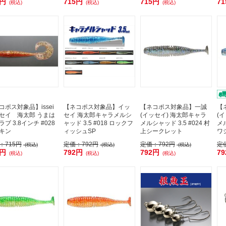
5円
715円
715円
7
(税込)
(税込)
(税込)
コポス対象品】issei
【ネコポス対象品】イッ
【ネコポス対象品】一誠
【
セイ 海太郎 うまは
セイ 海太郎キャラメルシ
(イッセイ) 海太郎キャラ
(
ブ 3.8インチ #028
ャッド 3.5 #018 ロックフ
メルシャッド 3.5 #024 村
メル
キン
ィッシュSP
上シークレット
ワ
：
715円
定価：
792円
定価：
792円
定
(税込)
(税込)
(税込)
5円
792円
792円
7
(税込)
(税込)
(税込)