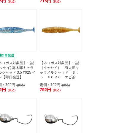
15円
715円
(税込)
(税込)
ネコポス対象品】一誠
【ネコポス対象品】一誠
イッセイ) 海太郎キャラ
（イッセイ） 海太郎キ
シャッド 3.5 #025 イ
ャラメルシャッド ３．
シ【即日発送】
５ ＃０２６ エビ茶
価：
792円
定価：
792円
(税込)
(税込)
92円
792円
(税込)
(税込)