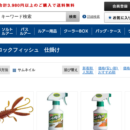
詳細検索
ロックフィッシュ 仕掛け
新着順
価格(安い順)
価格
示方法
サムネイル
並び替え
人気順
おすすめ順