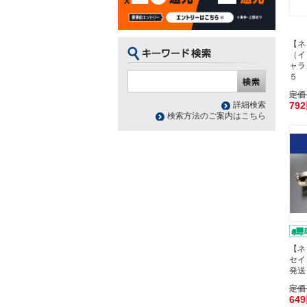
【ネ
（イ
ャラ
５ 
定価
79
詳細検索
検索方法のご案内はこちら
【ネ
セイ
発送
定価
64