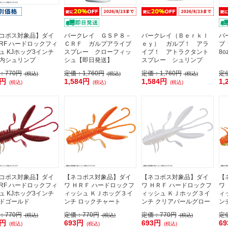
コポス対象品】ダイ
バークレイ ＧＳＰ８－
バークレイ（Ｂｅｒｋｌ
バ
HRF ハードロックフィ
ＣＲＦ ガルプアライブ
ｅｙ） ガルプ！ アラ
ブ
ュ KJホッグ3インチ
スプレー クローフィッ
イブ！ アトラクタント
8o
内シュリンプ
シュ【即日発送】
スプレー シュリンプ
：
770円
定価：
1,760円
定価：
1,760円
定
(税込)
(税込)
(税込)
5円
1,584円
1,584円
1,
(税込)
(税込)
(税込)
コポス対象品】ダイ
【ネコポス対象品】ダイ
【ネコポス対象品】ダイ
【
HRF ハードロックフィ
ワ ＨＲＦ ハードロックフ
ワ ＨＲＦ ハードロックフ
ワ
ュ KJホッグ3インチ
ィッシュ ＫＪホッグ３イ
ィッシュ ＫＪホッグ３イ
ィ
ドゴールド
ンチ ロックチャート
ンチ クリアパールグロー
ン
：
770円
定価：
770円
定価：
770円
定
(税込)
(税込)
(税込)
3円
693円
693円
6
(税込)
(税込)
(税込)