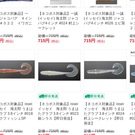
コポス対象品】一
【ネコポス対象品】一誠
【ネコポス対象品】一誠
【
ジャコバグ ４イン
(イッセイ) 海太郎 ジャコ
(イッセイ) 海太郎 ジャコ
（
＃０２２ イワガニ
バグ4インチ #024 村上シ
バグ4インチ #026 エビ茶
ャ
ークレット
２
：
715円
定価：
715円
定価：
715円
定
(税込)
(税込)
(税込)
5円
715円
715円
7
(税込)
(税込)
(税込)
コポス対象品】issei
【ネコポス対象品】issei
【ネコポス対象品】issei
【
セイ 海太郎 うまは
イッセイ 海太郎 うまは
イッセイ 海太郎 うまは
（
ブ 3.8インチ #018
たグラブ 3.8インチ #023
たグラブ 3.8インチ #024
ハ
クフィッシュSP
銀シラス【即日発送】
村上シークレット【即日
#
発送】
：
715円
定価：
715円
定価：
715円
定
(税込)
(税込)
(税込)