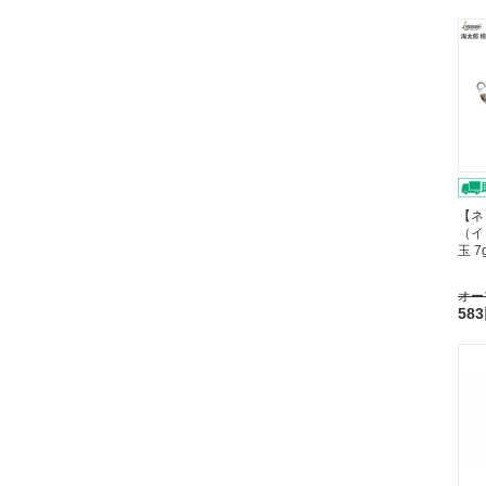
【ネ
（イ
玉 
オー
58