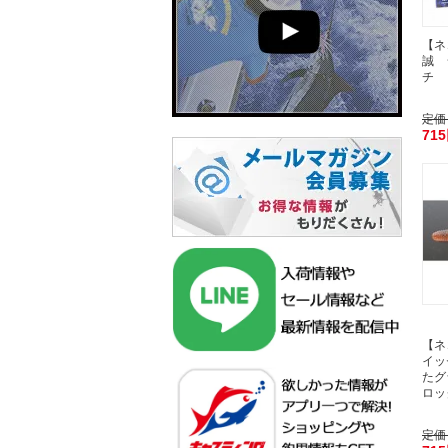
【ネ
誠 
チ 
定価
71
【ネ
イッ
たグラ
ロッ
定価