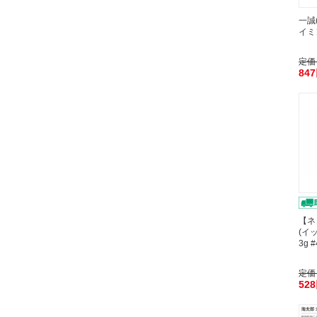
一誠
イミン
定価
84
【ネ
(イ
3g
定価
52