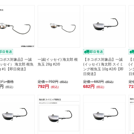
コポス対象品】一誠
一誠(イッセイ) 海太郎 根
【ネコポス対象品】一誠
【
ッセイ） 海太郎 根魚
魚玉 28g #2/0
(イッセイ) 海太郎 スイミ
(
7g #1【即日発送】
ング根魚玉 10g #2/0【即
ング
日発送】
日
プン価格
定価：
792円
定価：
682円
定
(税込)
(税込)
3円
792円
682円
7
(税込)
(税込)
(税込)