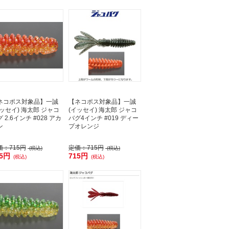
ネコポス対象品】一誠
【ネコポス対象品】一誠
イッセイ) 海太郎 ジャコ
(イッセイ) 海太郎 ジャコ
 2.6インチ #028 アカ
バグ4インチ #019 ディー
ン
プオレンジ
価：
715円
定価：
715円
(税込)
(税込)
15円
715円
(税込)
(税込)