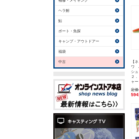
補修・メイキング
ヘラ鮒
鮎
ボート・魚探
キャンプ・アウトドアー
福袋
中古
【ネ
ワ 
シュ
２．
ャー
定価
59