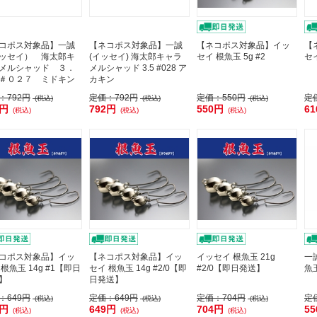
コポス対象品】一誠
【ネコポス対象品】一誠
【ネコポス対象品】イッ
【
ッセイ） 海太郎キ
(イッセイ) 海太郎キャラ
セイ 根魚玉 5g #2
セイ
メルシャッド ３．
メルシャッド 3.5 #028 ア
＃０２７ ミドキン
カキン
：
792円
定価：
792円
定価：
550円
定
(税込)
(税込)
(税込)
2円
792円
550円
6
(税込)
(税込)
(税込)
コポス対象品】イッ
【ネコポス対象品】イッ
イッセイ 根魚玉 21g
一
 根魚玉 14g #1【即日
セイ 根魚玉 14g #2/0【即
#2/0【即日発送】
魚
】
日発送】
：
649円
定価：
649円
定価：
704円
定
(税込)
(税込)
(税込)
9円
649円
704円
5
(税込)
(税込)
(税込)