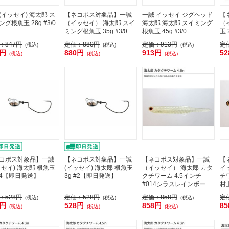
(イッセイ) 海太郎 ス
【ネコポス対象品】一誠
一誠 イッセイ ジグヘッド
【
グ根魚玉 28g #3/0
（イッセイ） 海太郎 スイ
海太郎 海太郎 スイミング
（
ミング根魚玉 35g #3/0
根魚玉 45g #3/0
玉 
：
847円
定価：
880円
定価：
913円
定
(税込)
(税込)
(税込)
7円
880円
913円
5
(税込)
(税込)
(税込)
コポス対象品】一誠
【ネコポス対象品】一誠
【ネコポス対象品】一誠
【
ッセイ) 海太郎 根魚玉
(イッセイ) 海太郎 根魚玉
（イッセイ） 海太郎 カタ
イ
 #4【即日発送】
3g #2【即日発送】
クチワーム 4.5インチ
チワ
#014シラスレインボー
村
：
528円
定価：
528円
定価：
858円
定
(税込)
(税込)
(税込)
8円
528円
858円
8
(税込)
(税込)
(税込)