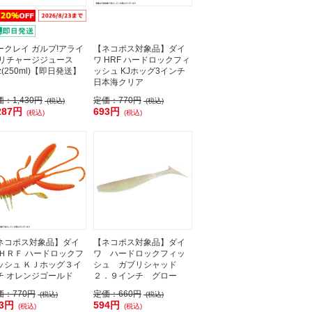
ークレイ ガルプ!アライ
【ネコポス対象品】ダイ
 リチャージジュース
ワ HRF ハードロックフィ
z(250ml)【即日発送】
ッシュ KJホッグ3インチ
日本海クリア
価：
1,430円
定価：
770円
(税込)
(税込)
287円
693円
(税込)
(税込)
ネコポス対象品】ダイ
【ネコポス対象品】ダイ
 ＨＲＦ ハードロックフ
ワ ハードロックフィッ
ッシュ ＫＪホッグ３イ
シュ ガブリシャッド
チ オレンジゴールド
２．９インチ グロー
価：
770円
定価：
660円
(税込)
(税込)
93円
594円
(税込)
(税込)