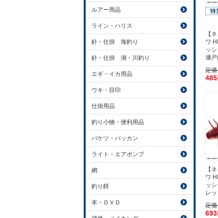
ルアー用品
ライン・ハリス
【ネ
ワ 
針・仕掛 海釣り
ッシ
瀬戸
針・仕掛 湖・川釣り
定価
エギ・イカ用品
48
ウキ・目印
仕掛用品
釣り小物・便利用品
バケツ・バッカン
ライト・エアポンプ
【ネ
網
ワ 
ッシ
釣り餌
レッ
本・ＤＶＤ
定価
69