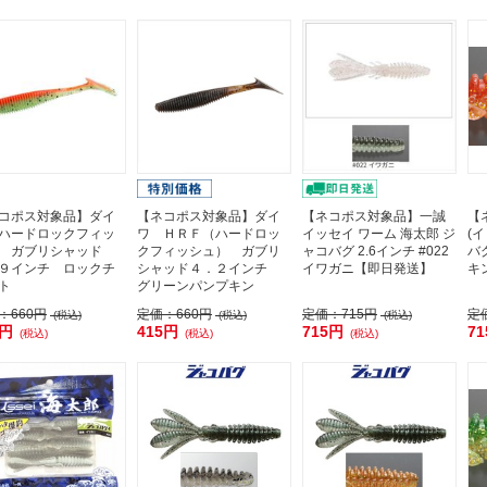
コポス対象品】ダイ
【ネコポス対象品】ダイ
【ネコポス対象品】一誠
【
ハードロックフィッ
ワ ＨＲＦ（ハードロッ
イッセイ ワーム 海太郎 ジ
(
 ガブリシャッド
クフィッシュ） ガブリ
ャコバグ 2.6インチ #022
バグ
９インチ ロックチ
シャッド４．２インチ
イワガニ【即日発送】
キ
ト
グリーンパンプキン
：
660円
定価：
660円
定価：
715円
定
(税込)
(税込)
(税込)
4円
415円
715円
7
(税込)
(税込)
(税込)