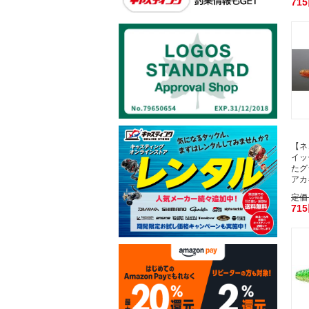
71
【ネ
イッ
たグラ
アカ
定価
71