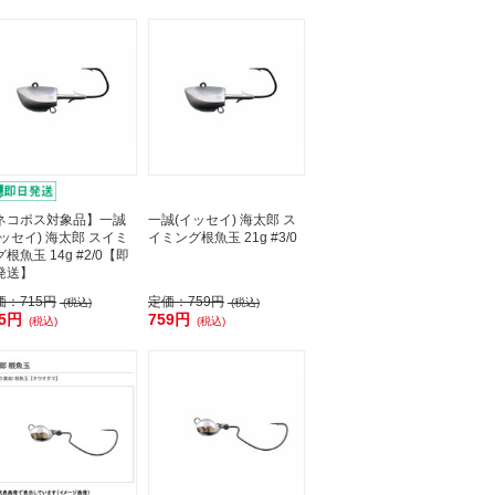
ネコポス対象品】一誠
一誠(イッセイ) 海太郎 ス
イッセイ) 海太郎 スイミ
イミング根魚玉 21g #3/0
根魚玉 14g #2/0【即
発送】
価：
715円
定価：
759円
(税込)
(税込)
15円
759円
(税込)
(税込)