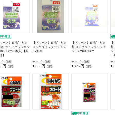
コポス対象品】人徳
【ネコポス対象品】人徳
【ネコポス対象品】人徳
【
人徳Lライフクッション
ロングライフクッション
丸 ロングライフクッショ
丸
mm100cm(1本入)【即
1.2100
ン 1.2mm150cm
ン 
送】
日
プン価格
オープン価格
オープン価格
オ
93円
1,336円
1,752円
1,
(税込)
(税込)
(税込)