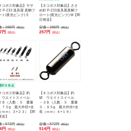
ネコポス対象品】ササ
【ネコポス対象品】ささ
 P-233 道具屋 真鯛フ
め針 P-233道具屋真鯛フ
ート(夜光ピンク) S
ロート(夜光ピンク) M【即
日発送】
価：
286円
定価：
286円
(税込)
(税込)
57円
257円
(税込)
(税込)
ネコポス対象品】釣
【ネコポス対象品】釣
 ウエイトスイベル
研 ウエイトスイベル
２Ｂ（入数：５ 重量
－３Ｂ（入数：５ 重量
．７５g 最大外径×全
０．９５g 最大外径×全
（ｍｍ）３×２３）【即
長（ｍｍ）４×１９）
発送】
価：
572円
定価：
572円
(税込)
(税込)
14円
514円
(税込)
(税込)