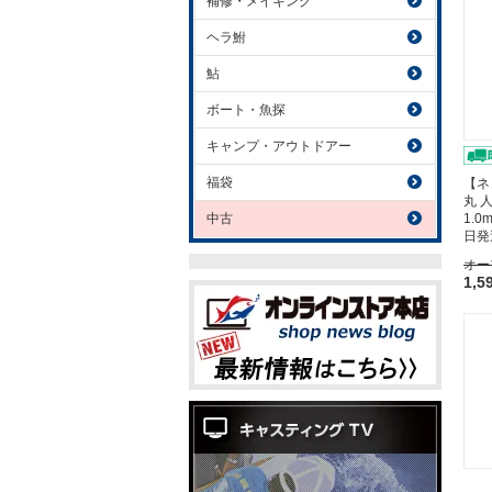
補修・メイキング
ヘラ鮒
鮎
ボート・魚探
キャンプ・アウトドアー
福袋
【ネ
丸 
中古
1.0
日発
オー
1,5