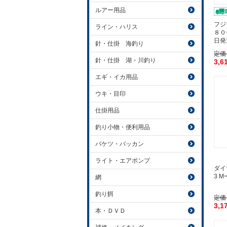
ルアー用品
フジ
ライン・ハリス
８０
日発
針・仕掛 海釣り
定価
針・仕掛 湖・川釣り
3,6
エギ・イカ用品
ウキ・目印
仕掛用品
釣り小物・便利用品
バケツ・バッカン
ライト・エアポンプ
ダイ
3 
網
釣り餌
定価
3,1
本・ＤＶＤ