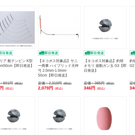
リア 船テンビン K型
【ネコポス対象品】サニ
【ネコポス対象品】釣研
釣
3mm50cm【即日発送】
ー商事 ハイブリッド天秤
オモリ 遊動ガン玉 G3【即
G
弓 2.0mm-1.0mm-
日発送】
50cm【即日発送】
：
891円
定価：
2,310円
定価：
385円
定
(税込)
(税込)
(税込)
1円
2,079円
346円
3
(税込)
(税込)
(税込)