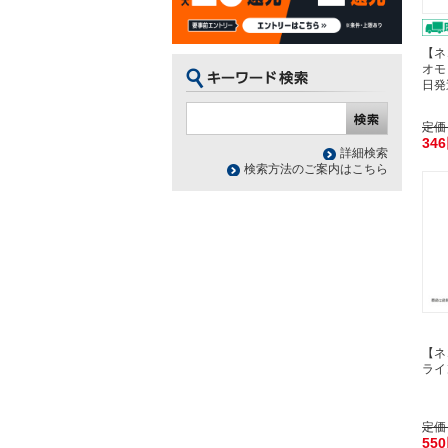
【ネ
オモ
日発
定価
34
詳細検索
検索方法のご案内はこちら
【ネ
ライン
定価
55