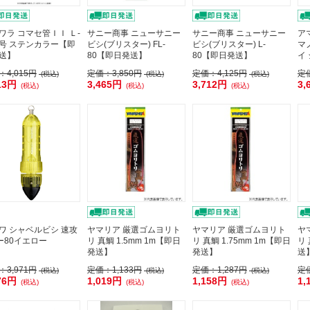
ワラ コマセ管ＩＩ Ｌ-
サニー商事 ニューサニー
サニー商事 ニューサニー
ア
号 ステンカラー【即
ビシ(ブリスター) FL-
ビシ(ブリスター) L-
マ
送】
80【即日発送】
80【即日発送】
イ
：
4,015円
定価：
3,850円
定価：
4,125円
定
(税込)
(税込)
(税込)
13円
3,465円
3,712円
3,
(税込)
(税込)
(税込)
ワ シャベルビシ 速攻
ヤマリア 厳選ゴムヨリト
ヤマリア 厳選ゴムヨリト
ヤ
Mー80イエロー
リ 真鯛 1.5mm 1m【即日
リ 真鯛 1.75mm 1m【即日
リ
発送】
発送】
送
：
3,971円
定価：
1,133円
定価：
1,287円
定
(税込)
(税込)
(税込)
76円
1,019円
1,158円
1,
(税込)
(税込)
(税込)