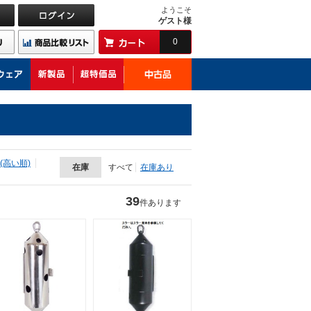
ようこそ
ゲスト様
0
(高い順)
在庫
すべて
在庫あり
39
件あります