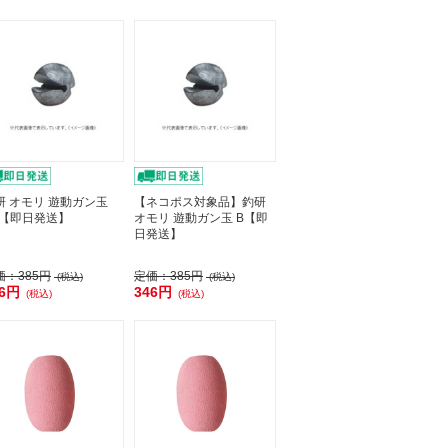
研 オモリ 遊動ガン玉
【ネコポス対象品】釣研
2【即日発送】
オモリ 遊動ガン玉 B【即
日発送】
価：
385円
定価：
385円
(税込)
(税込)
46円
346円
(税込)
(税込)