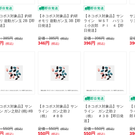
コポス対象品】釣研
【ネコポス対象品】釣研
【ネコポス対象品】サン
サ
リ 遊動ガン玉 2B【即
オモリ 遊動ガン玉 3B【即
ライン ＭＳＴ ハリコ
リ
送】
日発送】
ミ小次郎 ＰＩ ４【即
日発送】
：
385円
定価：
385円
定価：
396円
定
(税込)
(税込)
(税込)
6円
346円
396円
3
(税込)
(税込)
(税込)
コポス対象品】サン
【ネコポス対象品】サン
【ネコポス対象品】サン
【
 ガン之助2 (桃) #B
ライン ガン之助２
ライン ガン之助２
ラ
（桃） ＃ＢＢ
（桃） ＃３Ｂ【即日発
郎 
送】
：
550円
定価：
550円
定価：
550円
定
(税込)
(税込)
(税込)
0円
550円
550円
3
(税込)
(税込)
(税込)