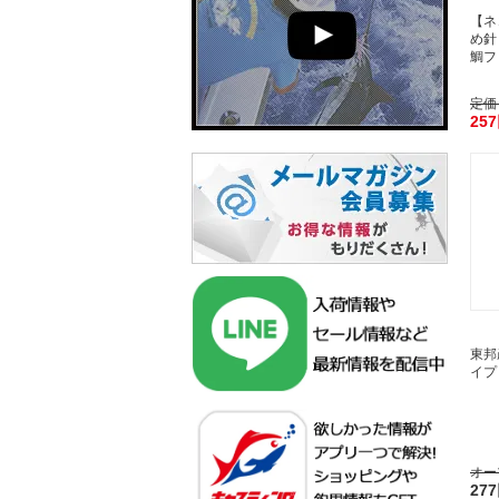
【ネ
め針
鯛フ
定価
25
東
イプ
オー
27