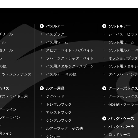
バスルアー
ソルトルアー
グリール
バスプラグ
シーバス・ヒラメ
ール
バス用ワーム
ソルト用ワーム
軸リール
スピナーベイト・バズベイト
ソルト用ルアー 
ル
ラバージグ・チャターベイト
オフショアプラグ
の他
バス用メタルジグ・スプーン
ソルト用メタルジ
ーツ・メンテナンス
バスルアー その他
タイラバ・インチ
ハリス
ルアー用品
クーラーボックス
マズ・ライギョ用
ジグヘッド
クーラーボックス
トレブルフック
保冷剤・クーラー
アーライン
アシストフック
ルアーライン
バッグ・ケース
シングルフック
ン
バッグ・ポーチ
ルアーフック その他
用ライン
ロッドケース
シンカー