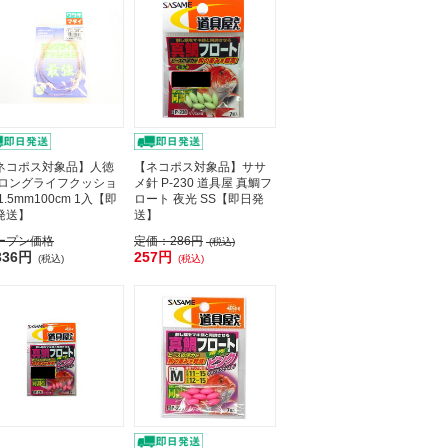
ネコポス対象品】人徳
【ネコポス対象品】ササ
 ロングライフクッショ
メ針 P-230 道具屋 真鯛フ
1.5mm100cm 1入【即
ロート 夜光 SS【即日発
発送】
送】
ープン価格
定価：
286円
(税込)
336円
257円
(税込)
(税込)