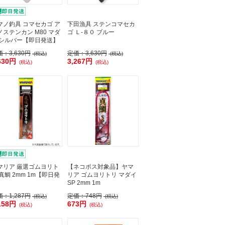
マノ釣具 コマセカゴ ア
下田漁具 ステンコマセカ
ノステンカン M80 マダ
ゴ Ｌ-８０ ブルー
 シルバー【即日発送】
価：
3,630円
定価：
3,630円
(税込)
(税込)
630円
3,267円
(税込)
(税込)
マリア 厳選ゴムヨリト
【ネコポス対象品】ヤマ
 真鯛 2mm 1m【即日発
リア ゴムヨリトリ マダイ
】
SP 2mm 1m
価：
1,287円
定価：
748円
(税込)
(税込)
158円
673円
(税込)
(税込)