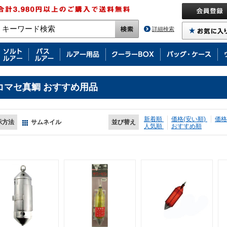
詳細検索
コマセ真鯛 おすすめ用品
新着順
価格(安い順)
価格
示方法
サムネイル
並び替え
人気順
おすすめ順