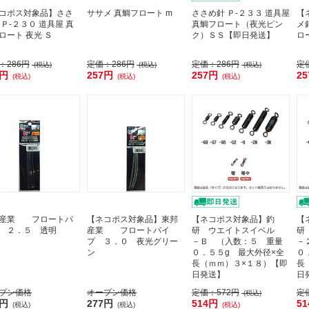
コポス対象品】ささ
ササメ 真鯛フロート m
ささめ針 Ｐ-２３３ 道具屋
【
 Ｐ-２３０ 道具屋 真
真鯛フロート（夜光ピン
メ針
ロート 夜光 Ｓ
ク）ＳＳ【即日発送】
ロ
：
286円
定価：
286円
定価：
286円
定
(税込)
(税込)
(税込)
7円
257円
257円
2
(税込)
(税込)
(税込)
邦産業 フロートパ
【ネコポス対象品】東邦
【ネコポス対象品】釣
【
 ２．５ 透明
産業 フロートパイ
研 ウエイトスイベル
研
プ ３．０ 夜光グリー
－Ｂ （入数：５ 重量
－
ン
０．５５g 最大外径×全
０
長（ｍｍ）３×１８）【即
長
日発送】
日
プン価格
オープン価格
定価：
572円
定
(税込)
7円
277円
514円
5
(税込)
(税込)
(税込)