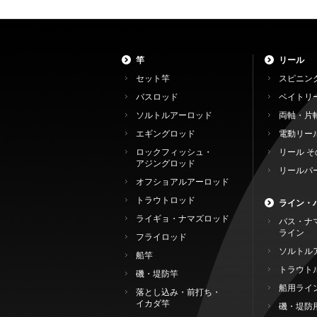
竿
リール
セット竿
スピニン
バスロッド
ベイトリ
ソルトルアーロッド
両軸・片
エギングロッド
電動リー
ロックフィッシュ・
リール そ
アジングロッド
リールパ
オフショアルアーロッド
トラウトロッド
ライン・
ライギョ・ナマズロッド
バス・ナ
ライン
フライロッド
ソルトル
船竿
トラウト
磯・堤防竿
船用ライ
落とし込み・前打ち・
イカダ竿
磯・堤防