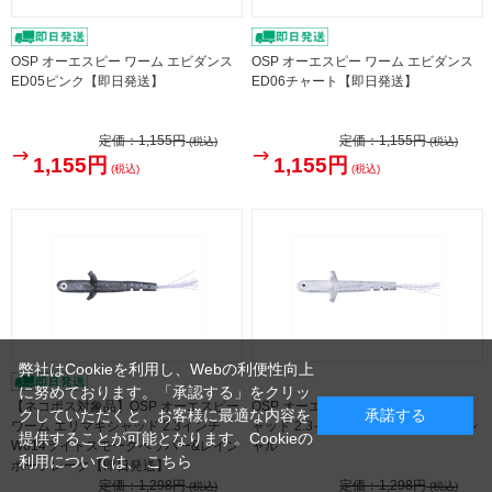
OSP オーエスピー ワーム エビダンス
OSP オーエスピー ワーム エビダンス
ED05ピンク【即日発送】
ED06チャート【即日発送】
定価：
1,155円
定価：
1,155円
(税込)
(税込)
1,155円
1,155円
(税込)
(税込)
弊社はCookieを利用し、Webの利便性向上
に努めております。「承認する」をクリッ
【ネコポス対象品】OSP オーエスピー
OSP オーエスピー ワーム エリマキシ
クしていただくと、お客様に最適な内容を
承諾する
ワーム エリマキシャッド 2.3インチ
ャッド 2.3インチ TW127サイトスペシ
提供することが可能となります。Cookieの
W014ライトスモークペッパー&レイン
ャル
利用については、
こちら
ボーフレーク【即日発送】
定価：
1,298円
定価：
1,298円
(税込)
(税込)