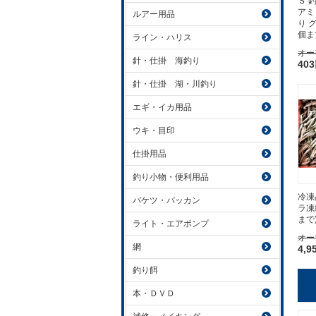
Ｓ 
アミ
ルアー用品
り 
個ま
ライン・ハリス
オー
針・仕掛 海釣り
40
針・仕掛 湖・川釣り
エギ・イカ用品
ウキ・目印
仕掛用品
釣り小物・便利用品
冷凍
バケツ・バッカン
ラ凍
まで
ライト・エアポンプ
オー
網
4,9
釣り餌
本・ＤＶＤ