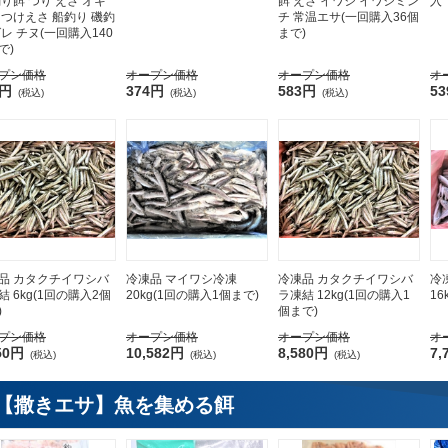
釣り餌 つり えさ オキ
餌 えさ イワシ イワシミン
入
 つけえさ 船釣り 磯釣
チ 常温エサ(一回購入36個
グレ チヌ(一回購入140
まで)
で)
プン価格
オープン価格
オープン価格
オ
3円
374円
583円
5
(税込)
(税込)
(税込)
品 カタクチイワシバ
冷凍品 マイワシ冷凍
冷凍品 カタクチイワシバ
冷
結 6kg(1回の購入2個
20kg(1回の購入1個まで)
ラ凍結 12kg(1回の購入1
16
)
個まで)
プン価格
オープン価格
オープン価格
オ
50円
10,582円
8,580円
7,
(税込)
(税込)
(税込)
【撒きエサ】魚を集める餌