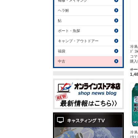
補修・メイキング
ヘラ鮒
鮎
ボート・魚探
キャンプ・アウトドアー
冷凍品
福袋
ｽﾞ
コマ
中古
購入
オー
1,4
冷凍
(生)