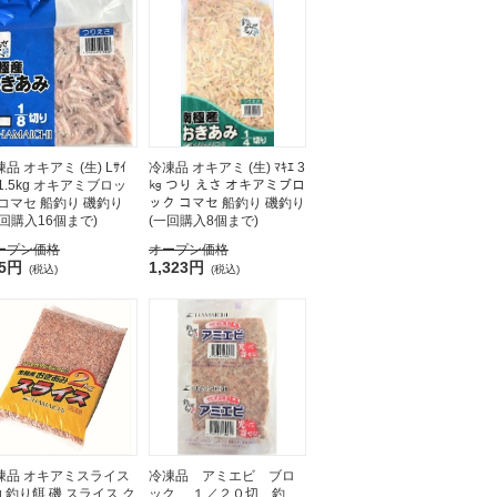
品 オキアミ (生) Lｻｲ
冷凍品 オキアミ (生) ﾏｷｴ 3
 1.5kg オキアミブロッ
㎏ つり えさ オキアミブロ
 コマセ 船釣り 磯釣り
ック コマセ 船釣り 磯釣り
一回購入16個まで)
(一回購入8個まで)
ープン価格
オープン価格
25円
1,323円
(税込)
(税込)
凍品 オキアミスライス
冷凍品 アミエビ ブロ
g 釣り餌 磯 スライス ク
ック １／２０切 釣