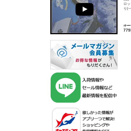
ロッ
り(
オー
77