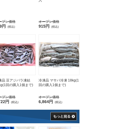
入
ープン価格
オープン価格
39円
915円
(税込)
(税込)
凍品 豆アジバラ凍結
冷凍品 マサバ冷凍 18kg(1
kg(1回の購入1個まで)
回の購入1個まで)
ープン価格
オープン価格
722円
6,864円
(税込)
(税込)