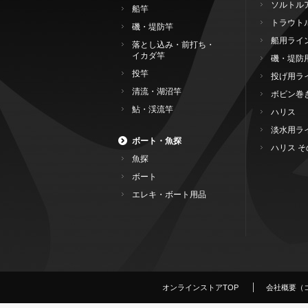
ソルトル
船竿
トラウト
磯・堤防竿
船用ライ
落とし込み・前打ち・
イカダ竿
磯・堤防
投竿
投げ用ラ
清流・湖沼竿
ボビン巻
鮎・渓流竿
ハリス
淡水用ラ
ボート・魚探
ハリス そ
魚探
ボート
エレキ・ボート用品
オンラインストアTOP
会社概要（