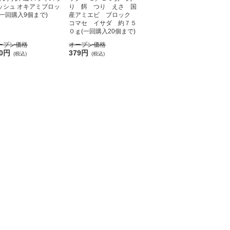
ッシュ オキアミブロッ
り 餌 つり えさ 国
(一回購入9個まで)
産アミエビ ブロック
コマセ イサダ 約７５
０ｇ(一回購入20個まで)
ープン価格
オープン価格
90円
379円
(税込)
(税込)