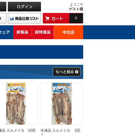
ようこそ
ゲスト様
0
凍品 スルメイカ 10匹
冷凍品 スルメイカ 5匹