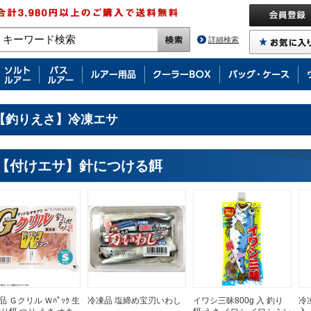
詳細検索
【釣りえさ】冷凍エサ
【付けエサ】針につける餌
品 Ｇクリル Ｗﾊﾟｯｸ 生
冷凍品 塩締め宝刃いわし
イワシ三昧800g 入 釣り
冷