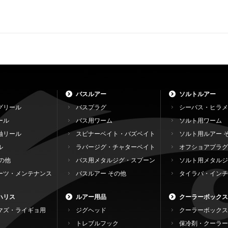
バスルアー
ソルトルアー
グリール
バスプラグ
シーバス・ヒラメ
ール
バス用ワーム
ソルト用ワーム
軸リール
スピナーベイト・バズベイト
ソルト用ルアー 
ル
ラバージグ・チャターベイト
オフショアプラグ
の他
バス用メタルジグ・スプーン
ソルト用メタルジ
ーツ・メンテナンス
バスルアー その他
タイラバ・インチ
ハリス
ルアー用品
クーラーボックス
マズ・ライギョ用
ジグヘッド
クーラーボックス
トレブルフック
保冷剤・クーラー