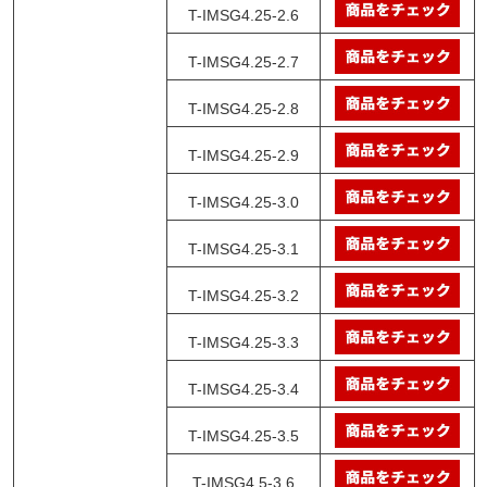
T-IMSG4.25-2.6
T-IMSG4.25-2.7
T-IMSG4.25-2.8
T-IMSG4.25-2.9
T-IMSG4.25-3.0
T-IMSG4.25-3.1
T-IMSG4.25-3.2
T-IMSG4.25-3.3
T-IMSG4.25-3.4
T-IMSG4.25-3.5
T-IMSG4.5-3.6