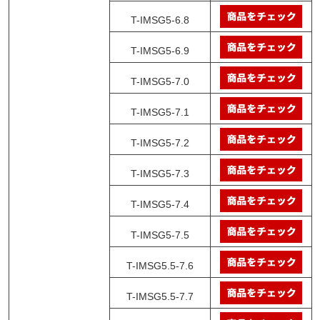
T-IMSG5-6.8
T-IMSG5-6.9
T-IMSG5-7.0
T-IMSG5-7.1
T-IMSG5-7.2
T-IMSG5-7.3
T-IMSG5-7.4
T-IMSG5-7.5
T-IMSG5.5-7.6
T-IMSG5.5-7.7