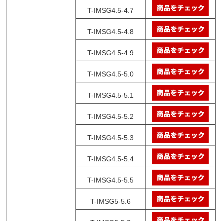
T-IMSG4.5-4.7
T-IMSG4.5-4.8
T-IMSG4.5-4.9
T-IMSG4.5-5.0
T-IMSG4.5-5.1
T-IMSG4.5-5.2
T-IMSG4.5-5.3
T-IMSG4.5-5.4
T-IMSG4.5-5.5
T-IMSG5-5.6