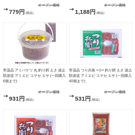
オープン価格
オープン価格
779円
1,188円
(税込)
(税込)
常温品 アミバケツ 丸 釣り餌 えさ 波止
常温品 つり兵衛 <小> 釣り餌 えさ 波止
防波堤 アミエビ コマセ エサ (一回購入
防波堤 アミエビ コマセ エサ (一回購入
6個まで)
40個まで)
オープン価格
オープン価格
931円
531円
(税込)
(税込)