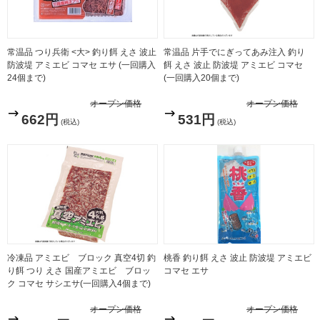
常温品 つり兵衛 <大> 釣り餌 えさ 波止
常温品 片手でにぎってあみ注入 釣り
防波堤 アミエビ コマセ エサ (一回購入
餌 えさ 波止 防波堤 アミエビ コマセ
24個まで)
(一回購入20個まで)
オープン価格
オープン価格
662円
531円
(税込)
(税込)
冷凍品 アミエビ ブロック 真空4切 釣
桃香 釣り餌 えさ 波止 防波堤 アミエビ
り餌 つり えさ 国産アミエビ ブロッ
コマセ エサ
ク コマセ サシエサ(一回購入4個まで)
オープン価格
オープン価格