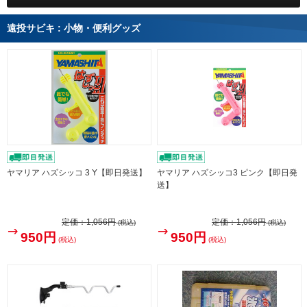
遠投サビキ : 小物・便利グッズ
ヤマリア ハズシッコ 3 Y【即日発送】
ヤマリア ハズシッコ3 ピンク【即日発
送】
定価：
1,056円
定価：
1,056円
(税込)
(税込)
950円
950円
(税込)
(税込)