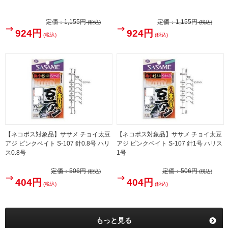
定価：
1,155円
定価：
1,155円
(税込)
(税込)
924円
924円
(税込)
(税込)
【ネコポス対象品】ササメ チョイ太豆
【ネコポス対象品】ササメ チョイ太豆
アジ ピンクベイト S-107 針0.8号 ハリ
アジ ピンクベイト S-107 針1号 ハリス
ス0.8号
1号
定価：
506円
定価：
506円
(税込)
(税込)
404円
404円
(税込)
(税込)
もっと見る