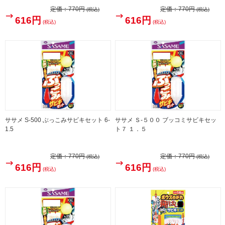
定価：
770円
定価：
770円
(税込)
(税込)
616円
616円
(税込)
(税込)
ササメ S-500 ぶっこみサビキセット 6-
ササメ Ｓ-５００ ブッコミサビキセッ
1.5
ト７ １．５
定価：
770円
定価：
770円
(税込)
(税込)
616円
616円
(税込)
(税込)