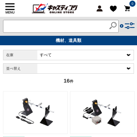
0
機材、道具類
在庫
並べ替え
16
件