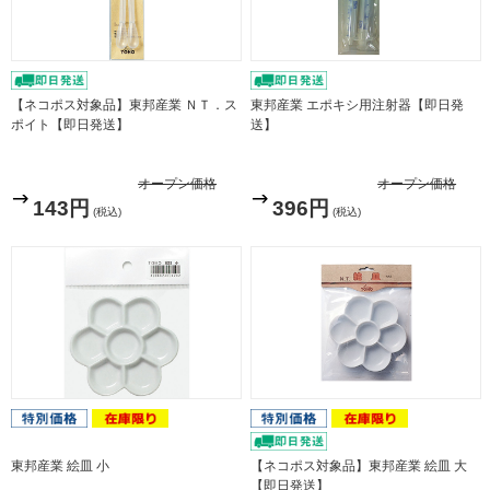
【ネコポス対象品】東邦産業 ＮＴ．ス
東邦産業 エポキシ用注射器【即日発
ポイト【即日発送】
送】
オープン価格
オープン価格
143円
396円
(税込)
(税込)
東邦産業 絵皿 小
【ネコポス対象品】東邦産業 絵皿 大
【即日発送】