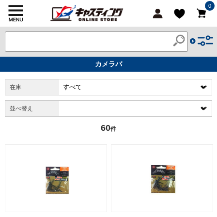
0
カメラバ
在庫
並べ替え
60
件