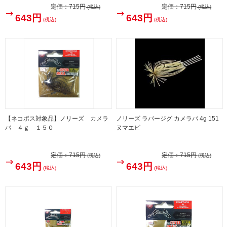
定価：
715円
定価：
715円
(税込)
(税込)
643円
643円
(税込)
(税込)
【ネコポス対象品】ノリーズ カメラ
ノリーズ ラバージグ カメラバ 4g 151
バ ４ｇ １５０
ヌマエビ
定価：
715円
定価：
715円
(税込)
(税込)
643円
643円
(税込)
(税込)