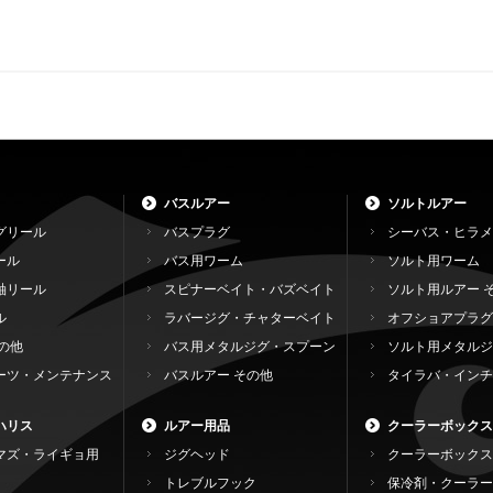
バスルアー
ソルトルアー
グリール
バスプラグ
シーバス・ヒラメ
ール
バス用ワーム
ソルト用ワーム
軸リール
スピナーベイト・バズベイト
ソルト用ルアー 
ル
ラバージグ・チャターベイト
オフショアプラグ
の他
バス用メタルジグ・スプーン
ソルト用メタルジ
ーツ・メンテナンス
バスルアー その他
タイラバ・インチ
ハリス
ルアー用品
クーラーボックス
マズ・ライギョ用
ジグヘッド
クーラーボックス
トレブルフック
保冷剤・クーラー