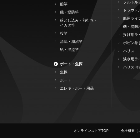
ソルトル
船竿
トラウト
磯・堤防竿
船用ライ
落とし込み・前打ち・
イカダ竿
磯・堤防
投竿
投げ用ラ
清流・湖沼竿
ボビン巻
鮎・渓流竿
ハリス
淡水用ラ
ボート・魚探
ハリス そ
魚探
ボート
エレキ・ボート用品
オンラインストアTOP
会社概要（