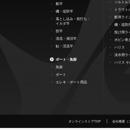
ソルトル
船竿
トラウト
磯・堤防竿
船用ライ
落とし込み・前打ち・
イカダ竿
磯・堤防
投竿
投げ用ラ
清流・湖沼竿
ボビン巻
鮎・渓流竿
ハリス
淡水用ラ
ボート・魚探
ハリス そ
魚探
ボート
エレキ・ボート用品
オンラインストアTOP
会社概要（