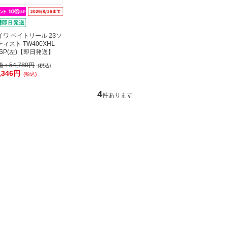
イワ ベイトリール 23ソ
ィスト TW400XHL
ESP(左)【即日発送】
価：
54,780円
(税込)
,346円
(税込)
4
件あります