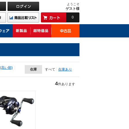
ようこそ
ゲスト様
0
(高い順)
在庫
すべて
在庫あり
4
件あります