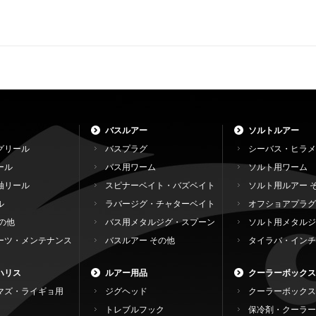
バスルアー
ソルトルアー
グリール
バスプラグ
シーバス・ヒラメ
ール
バス用ワーム
ソルト用ワーム
軸リール
スピナーベイト・バズベイト
ソルト用ルアー 
ル
ラバージグ・チャターベイト
オフショアプラグ
の他
バス用メタルジグ・スプーン
ソルト用メタルジ
ーツ・メンテナンス
バスルアー その他
タイラバ・インチ
ハリス
ルアー用品
クーラーボックス
マズ・ライギョ用
ジグヘッド
クーラーボックス
トレブルフック
保冷剤・クーラー