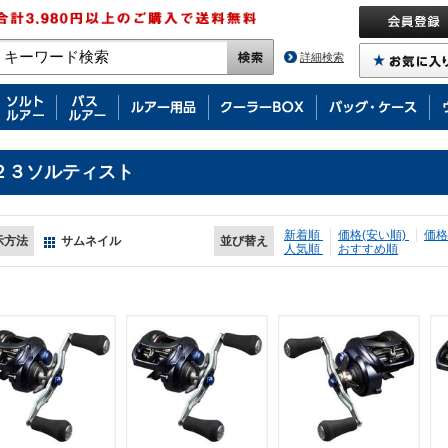
詳細検索
２３ソルティスト
新着順
価格(安い順)
価格
示方法
サムネイル
並び替え
人気順
おすすめ順