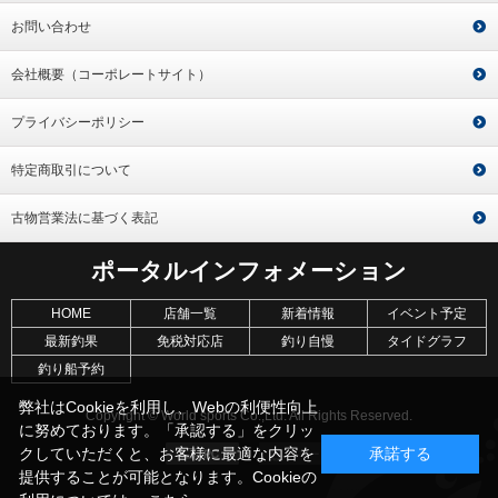
お問い合わせ
会社概要（コーポレートサイト）
プライバシーポリシー
特定商取引について
古物営業法に基づく表記
ポータルインフォメーション
HOME
店舗一覧
新着情報
イベント予定
最新釣果
免税対応店
釣り自慢
タイドグラフ
釣り船予約
弊社はCookieを利用し、Webの利便性向上
Copyright © World sports Co.,Ltd. All Rights Reserved.
に努めております。「承認する」をクリッ
クしていただくと、お客様に最適な内容を
承諾する
提供することが可能となります。Cookieの