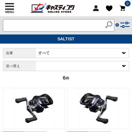
0
SALTIST
在庫
並べ替え
6
件