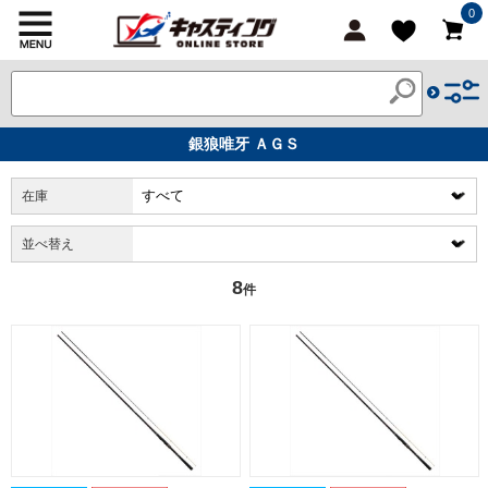
0
銀狼唯牙 ＡＧＳ
在庫
並べ替え
8
件