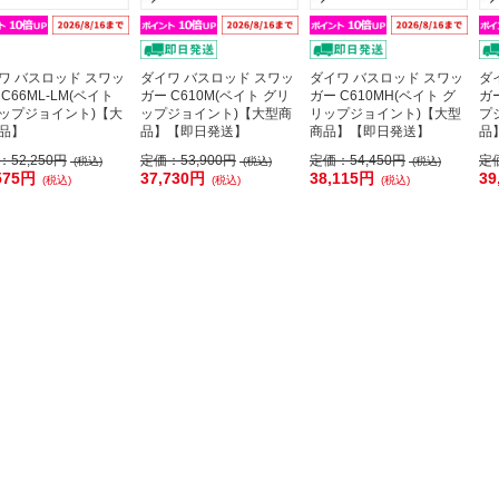
ワ バスロッド スワッ
ダイワ バスロッド スワッ
ダイワ バスロッド スワッ
ダ
C66ML-LM(ベイト
ガー C610M(ベイト グリ
ガー C610MH(ベイト グ
ガ
ップジョイント)【大
ップジョイント)【大型商
リップジョイント)【大型
プ
品】
品】【即日発送】
商品】【即日発送】
品
：
52,250円
定価：
53,900円
定価：
54,450円
定
(税込)
(税込)
(税込)
575円
37,730円
38,115円
39
(税込)
(税込)
(税込)