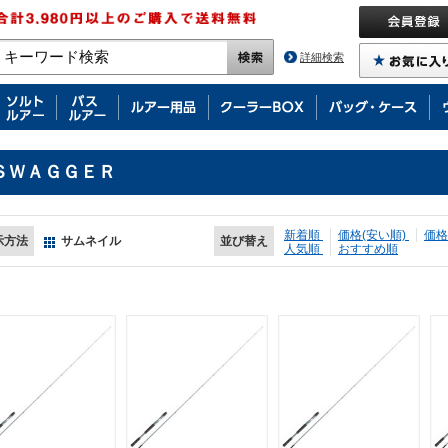
詳細検索
ＳＷＡＧＧＥＲ
新着順
価格(安い順)
価格
示方法
サムネイル
並び替え
人気順
おすすめ順