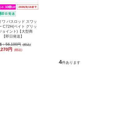
イワ バスロッド スワッ
ー C72H(ベイト グリッ
ジョイント)【大型商
】【即日発送】
価：
56,100円
(税込)
,270円
(税込)
4
件あります