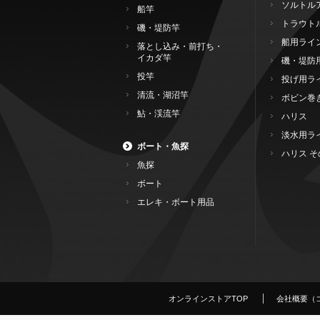
ソルトル
船竿
トラウト
磯・堤防竿
船用ライ
落とし込み・前打ち・
イカダ竿
磯・堤防
投竿
投げ用ラ
清流・湖沼竿
ボビン巻
鮎・渓流竿
ハリス
淡水用ラ
ボート・魚探
ハリス そ
魚探
ボート
エレキ・ボート用品
オンラインストアTOP
会社概要（