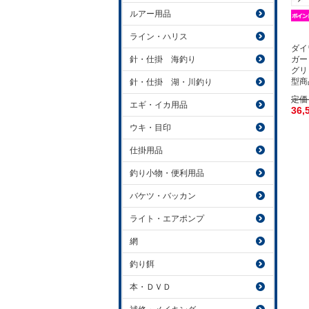
ルアー用品
ライン・ハリス
ダイ
ガー 
針・仕掛 海釣り
グリ
型商
針・仕掛 湖・川釣り
定価
エギ・イカ用品
36,
ウキ・目印
仕掛用品
釣り小物・便利用品
バケツ・バッカン
ライト・エアポンプ
網
釣り餌
本・ＤＶＤ