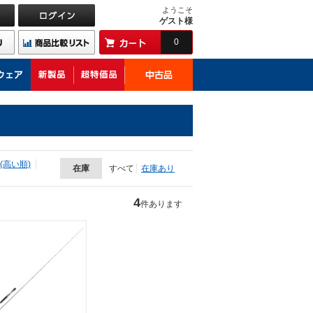
ようこそ
ゲスト様
0
(高い順)
在庫
すべて
在庫あり
4
件あります