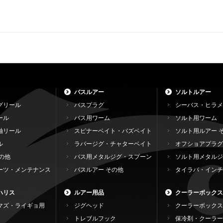
バスルアー
ソルトルアー
グリール
バスプラグ
シーバス・ヒラメ
ール
バス用ワーム
ソルト用ワーム
軸リール
スピナーベイト・バズベイト
ソルト用ルアー 
ル
ラバージグ・チャターベイト
オフショアプラグ
の他
バス用メタルジグ・スプーン
ソルト用メタルジ
ーツ・メンテナンス
バスルアー その他
タイラバ・インチ
ハリス
ルアー用品
クーラーボックス
マズ・ライギョ用
ジグヘッド
クーラーボックス
トレブルフック
保冷剤・クーラー