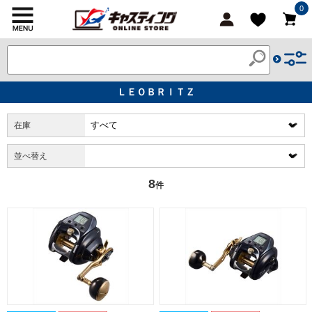
0
ＬＥＯＢＲＩＴＺ
在庫
並べ替え
8
件