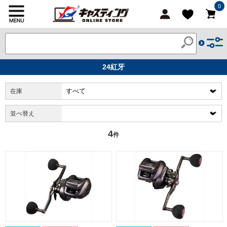
0
24紅牙
在庫
並べ替え
4
件