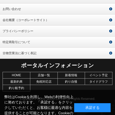
お問い合わせ
会社概要（コーポレートサイト）
プライバシーポリシー
特定商取引について
古物営業法に基づく表記
ポータルインフォメーション
HOME
店舗一覧
新着情報
イベント予定
最新釣果
免税対応店
釣り自慢
タイドグラフ
釣り船予約
弊社はCookieを利用し、Webの利便性向上
Copyright © World sports Co.,Ltd. All Rights Reserved.
に努めております。「承認する」をクリッ
クしていただくと、お客様に最適な内容を
承諾する
提供することが可能となります。Cookieの