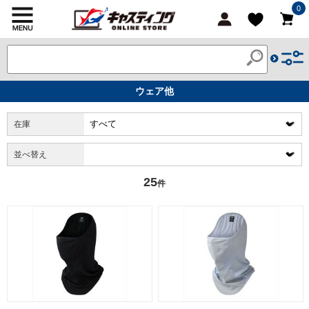
0
ウェア他
在庫
並べ替え
25
件